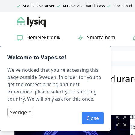
Snabba leveranser
Kundservice i världsklass
Stort utbud
Lysiq
Hemelektronik
Smarta hem
Belysning
RGB belysning
Welcome to Vapes.se!
We've noticed that you're accessing this
3D LED lampa med Hörlurar
page outside Sweden. In order for you to
get the correct pricing and best
3D Led lampa – Hörlurar
|
Art.nr: 1066
experience, please select your shipping
country. We will only ask for this once.
I lager
Betygsatt
0
Sverige
1
3
Close
av
5
15
baserat
på