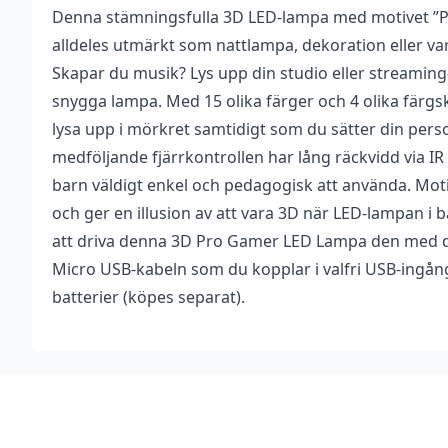
Denna stämningsfulla 3D LED-lampa med motivet ”P
Vikt
0,252 kg
Recensioner
Bli först med att 
alldeles utmärkt som nattlampa, dekoration eller var
Dimensioner
220 × 55 × 145 mm
Det finns inga recensioner än.
Skapar du musik? Lys upp din studio eller streami
Du måste vara
inlogg
snygga lampa. Med 15 olika färger och 4 olika färgs
Antal batterier
3 st
lysa upp i mörkret samtidigt som du sätter din pers
Batterityp
AA
medföljande fjärrkontrollen har lång räckvidd via IR
barn väldigt enkel och pedagogisk att använda. Moti
Drivs med
USB-A (DC 5 V) eller AA Batteri
och ger en illusion av att vara 3D när LED-lampan i b
Batterier
att driva denna 3D Pro Gamer LED Lampa den med 
Nej
medföljer
Micro USB-kabeln som du kopplar i valfri USB-ingång, 
Nätadapter
batterier (köpes separat).
Nej
medföljer
Footer