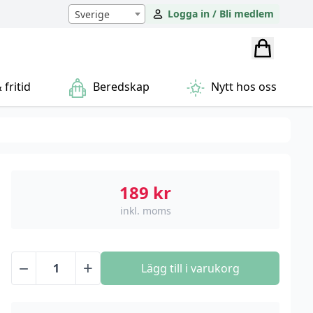
Logga in / Bli medlem
Sverige
fritid
Beredskap
Nytt hos oss
189
kr
inkl. moms
−
+
Lägg till i varukorg
3D
Led
lampa