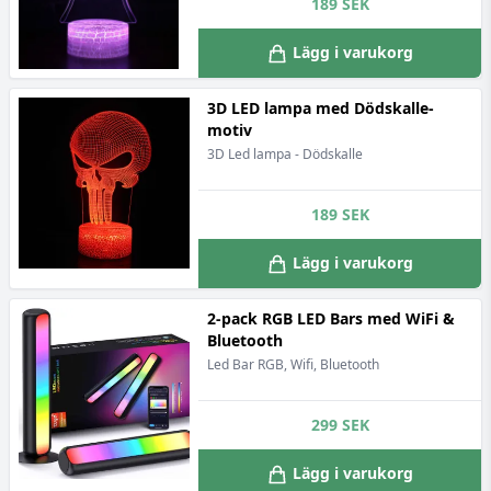
189
SEK
Lägg i varukorg
3D LED lampa med Dödskalle-
motiv
3D Led lampa - Dödskalle
189
SEK
Lägg i varukorg
2-pack RGB LED Bars med WiFi &
Bluetooth
Led Bar RGB, Wifi, Bluetooth
299
SEK
Lägg i varukorg