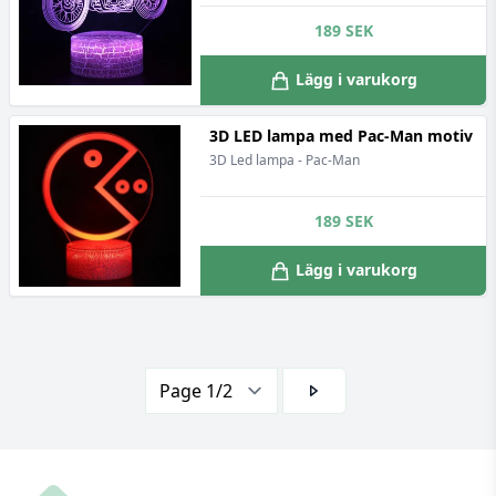
189
SEK
Lägg i varukorg
3D LED lampa med Pac-Man motiv
3D Led lampa - Pac-Man
189
SEK
Lägg i varukorg
Footer