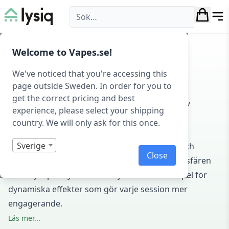
Lysiq
Hem
/
Belysning
/ RGB belysning
Welcome to Vapes.se!
RGB BELYSNING
We've noticed that you're accessing this
page outside Sweden. In order for you to
Upptäck hur RGB belysning kan förvandla ditt
get the correct pricing and best
spelrum. På Lysiq erbjuder vi ett brett utbud av
experience, please select your shipping
gaming lampor och belysning som höjer din
country. We will only ask for this once.
spelupplevelse.
Sverige
Våra LED lampor erbjuder justerbara färger och
Close
ljusintensitet, vilket skapar den perfekta atmosfären
för varje spel. Synkronisera ljuset med dina spel för
dynamiska effekter som gör varje session mer
engagerande.
Läs mer...