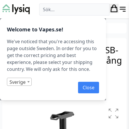
Lysiq
Belysning
RGB belysning
Welcome to Vapes.se!
We've noticed that you're accessing this
Hörlursställ med RGB, USB-
page outside Sweden. In order for you to
get the correct pricing and best
hubb och 3.5mm ljudingång
experience, please select your shipping
country. We will only ask for this once.
Hörlurställ RGB
Art.nr: 1074
Sverige
Close
I lager
Betygsatt
0
1
av
5
baserat
på
kundrecensioner