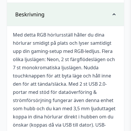
Det finns inga recensioner än.
Vikt
0,267 kg
Beskrivning
Bli först med att recensera ”Hörlurställ
RGB”
Dimensioner
305 × 30 × 170 mm
Med detta RGB hörlursställ håller du dina
Du måste vara
inloggad
för att skriva en
Mått
281x110x110 mm
hörlurar smidigt på plats och lyser samtidigt
recension.
Drivs med
AA-Batteri, USB-A (DC 5 V)
upp din gaming-setup med RGB-ledljus. Flera
olika ljuslägen: Neon, 2 st färgflödeslägen och
7 st monokromatiska ljuslägen. Nudda
touchknappen för att byta läge och håll inne
den för att tända/släcka. Med 2 st USB 2.0-
portar med stöd för dataöverföring &
strömförsörjning fungerar även denna enhet
som hubb och du kan med 3,5 mm ljuduttaget
koppa in dina hörlurar direkt i hubben om du
önskar (koppas då via USB till dator). USB-