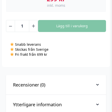
inkl. moms
−
+
Lägg till i varukorg
Hörlurställ
RGB
mängd
Snabb leverans
Skickas från Sverige
Fri frakt från 699 kr
Recensioner (0)
Ytterligare information
Recensioner