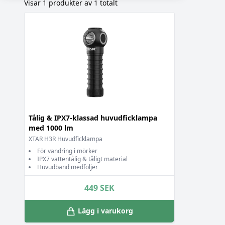
Visar 1 produkter av 1 totalt
Tålig & IPX7-klassad huvudficklampa
med 1000 lm
XTAR H3R Huvudficklampa
För vandring i mörker
IPX7 vattentålig & tåligt material
Huvudband medföljer
449
SEK
Lägg i varukorg