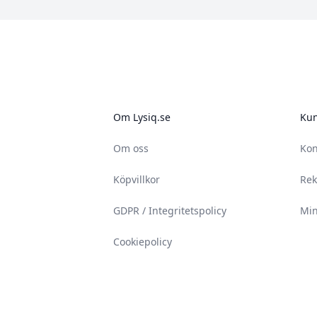
Footer
Om Lysiq.se
Kun
Om oss
Kon
Köpvillkor
Rek
GDPR / Integritetspolicy
Min
Cookiepolicy