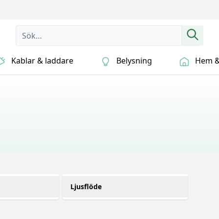
Kablar & laddare
Belysning
Hem & 
Ljusflöde
1000 lm
(1)