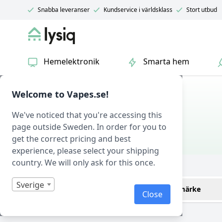
Snabba leveranser
Kundservice i världsklass
Stort utbud
Lysiq
Hemelektronik
Smarta hem
Hem
/
Belysning
/ Pannlampor
Welcome to Vapes.se!
PANNLAMPOR
We've noticed that you're accessing this
page outside Sweden. In order for you to
Belysning
get the correct pricing and best
experience, please select your shipping
country. We will only ask for this once.
Filtrera
Sverige
Endast i lager
Varumärke
Close
XTAR
(1)