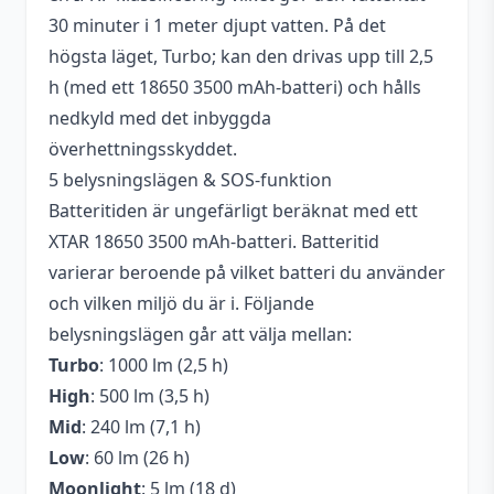
”rätt position” för att ladda utan avbrott.
30 minuter i 1 meter djupt vatten. På det
Har använt Pannlampa LUMONITE
högsta läget, Turbo; kan den drivas upp till 2,5
Compass och där är kontaktytan större
h (med ett 18650 3500 mAh-batteri) och hålls
och tappar inte kontakten. Personligen
nedkyld med det inbyggda
använder jag en separat batteriladdare så
överhettningsskyddet.
det drabbar mig inte särskilt mycket men
5 belysningslägen & SOS-funktion
fick donera en laddapparat till en
familjemedlem vilket inte ingick i mina
Batteritiden är ungefärligt beräknat med ett
planer, just för att det är obekvämt att
XTAR 18650 3500 mAh-batteri. Batteritid
ständigt hålla kolla om kontakten sitter
varierar beroende på vilket batteri du använder
bra. Till sist, det medföljde ett Xtar
och vilken miljö du är i. Följande
3300mah 18650batteri i vardera
belysningslägen går att välja mellan:
förpackning trots att det stod att den ska
Turbo
: 1000 lm (2,5 h)
köpas separat vilket var en bra
överraskning. Beroende på hur länge led
High
: 500 lm (3,5 h)
dioden håller kan denna pannlampa vara
Mid
: 240 lm (7,1 h)
ett mycket bra alternativ till dem dyrare
Low
: 60 lm (26 h)
ute på marknaden och dem billiga plastiga
Moonlight
: 5 lm (18 d)