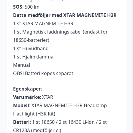
från jula.
SOS
: 500 lm
Detta medföljer med XTAR MAGNEMITE H3R
1 st XTAR MAGNEMITE H3R
Lägg till en recension
1 st Magnetisk laddningskabel (endast för
Du måste vara
inloggad
för att skriva en
18650-batterier)
recension.
1 st Huvudband
1 st Hjälmklämma
Manual
OBS! Batteri köpes separat.
Egenskaper
:
Varumärke
: XTAR
Modell
: XTAR MAGNEMITE H3R Headlamp
Flashlight (H3R Kit)
Batteri
: 1 st 18650 / 2 st 16430 Li-ion / 2 st
CR123A (medföljer ej)