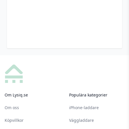
Footer
Om Lysiq.se
Populära kategorier
Om oss
iPhone-laddare
Köpvillkor
Väggladdare