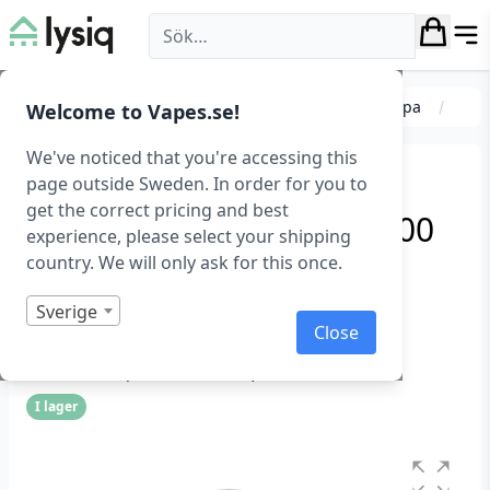
Lysiq
Belysning
Ficklampor
Laddningsbar ficklampa
Welcome to Vapes.se!
We've noticed that you're accessing this
Tålig & IPX7-klassad
page outside Sweden. In order for you to
get the correct pricing and best
huvudficklampa med 1000
experience, please select your shipping
lm
country. We will only ask for this once.
XTAR H3R Huvudficklampa
Sverige
Close
Art.nr: 1105
(
1
kundrecension)
Betygsatt
1
I lager
3.00
av
5
baserat
på
kundrecension