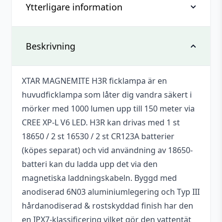
Ytterligare information
1 recension av
XTAR H3R
Huvudficklampa
Vikt
0,257 kg
Beskrivning
izrael.bagdasaryan
(verifierad ägare)
–
2024-01-04
Betygsatt
Dimensioner
125 × 43 × 140 mm
3
av 5
Köpte två pannlampor alldeles nyligen
XTAR MAGNEMITE H3R ficklampa är en
Ljusflöde
1000 lm
under kampanj så kan inte skriva något
huvudficklampa som låter dig vandra säkert i
om hållbarheten i längden ännu. Men
Laddas via
USB-A (DC 5 V)
mörker med 1000 lumen upp till 150 meter via
några saker som jag märkt hittills kan jag
CREE XP-L V6 LED. H3R kan drivas med 1 st
skriva. Byggkvalitet känns ok, inget
Batterikapacitet
3300 mAh
18650 / 2 st 16530 / 2 st CR123A batterier
märkvärdigt aluminium och gummiring
Antal batterier
1 st
mot vatten. Lyser bra och huvudbandet
(köpes separat) och vid användning av 18650-
känns robust. Nackdelen: Laddkabeln eller
batteri kan du ladda upp det via den
Batterier
snarare sagt den magnetiska
Ja
magnetiska laddningskabeln. Byggd med
medföljer
laddkontakten är dålig. Kontakten är
anodiserad 6N03 aluminiumlegering och Typ III
mycket liten och nålen/knappen i mitten
Varumärke
XTAR
hårdanodiserad & rostskyddad finish har den
på kabeln tappar lätt kontakt och slutar
en IPX7-klassificering vilket gör den vattentät
ladda vid små rörelser och man lär hitta