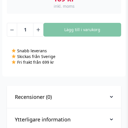
inkl. moms
−
+
Lägg till i varukorg
3D
Led
lampa
Snabb leverans
-
Skickas från Sverige
Spelkontroll
Fri frakt från 699 kr
1
mängd
Recensioner (0)
Ytterligare information
Recensioner