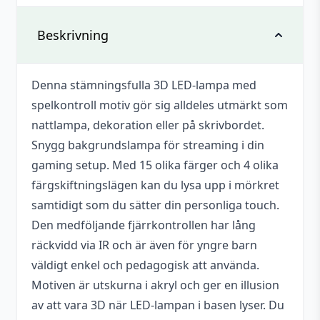
Det finns inga recensioner än.
Vikt
0,252 kg
Beskrivning
Bli först med att recensera ”3D Led
lampa – Spelkontroll 1”
Dimensioner
220 × 55 × 145 mm
Denna stämningsfulla 3D LED-lampa med
Du måste vara
inloggad
för att skriva en
Antal batterier
3 st
spelkontroll motiv gör sig alldeles utmärkt som
recension.
Batterityp
AA
nattlampa, dekoration eller på skrivbordet.
Snygg bakgrundslampa för streaming i din
Drivs med
USB-A (DC 5 V) eller AA Batteri
gaming setup. Med 15 olika färger och 4 olika
Batterier
färgskiftningslägen kan du lysa upp i mörkret
Nej
medföljer
samtidigt som du sätter din personliga touch.
Den medföljande fjärrkontrollen har lång
Nätadapter
Nej
medföljer
räckvidd via IR och är även för yngre barn
väldigt enkel och pedagogisk att använda.
Motiven är utskurna i akryl och ger en illusion
av att vara 3D när LED-lampan i basen lyser. Du