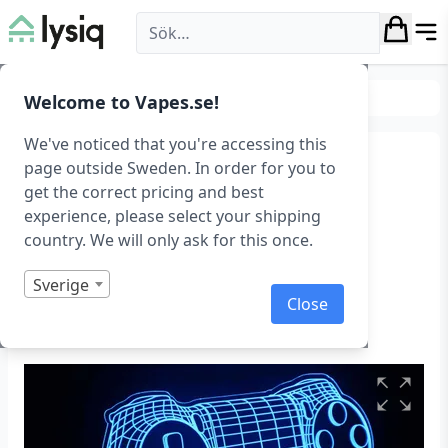
Lysiq
Belysning
Hembelysning
Welcome to Vapes.se!
We've noticed that you're accessing this
3D LED lampa med
page outside Sweden. In order for you to
get the correct pricing and best
Spelkontroll-motiv
experience, please select your shipping
country. We will only ask for this once.
3D Led lampa – Spelkontroll 1
Art.nr: 1069
Sverige
Close
I lager
Betygsatt
0
1
av
5
baserat
på
kundrecensioner