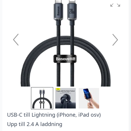
baserat
på
kundrecensioner
USB-C till Lightning (iPhone, iPad osv)
Upp till 2.4 A laddning