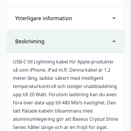
-
Svart
Ytterligare information
Recensioner
mängd
Det finns inga recensioner än.
Vikt
0,056 kg
Beskrivning
Bli först med att recensera ”Baseus
Crystal Shine Snabbladdare USB-C till
Färg
Svart
Lightning kabel, 20w, 1.2m – Svart”
USB-C till Lightning kabel för Apple-produkter
Varumärke
Baseus
så som iPhone, iPad m.fl. Denna kabel är 1,2
Du måste vara
inloggad
för att skriva en
Kabellängd
1,2 m
meter lång, laddar säkert med intelligent
recension.
temperaturkontroll och stödjer snabbladdning
Typ
USB-C till Lightning
upp till 20 Watt. Förutom laddning kan du även
föra över data upp till 480 Mb/s hastighet. Den
tätt flätade kabeln tillsammans med
aluminiumlegering gör att Baseus Crystal Shine
Series håller länge och är en fröjd för ögat.