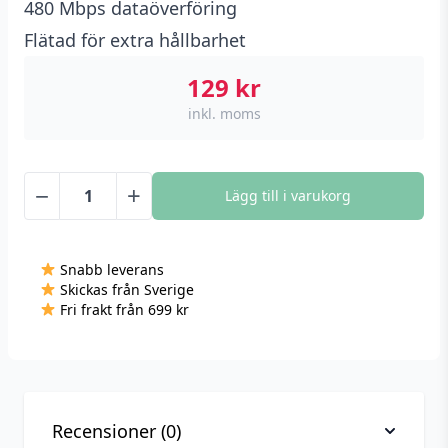
480 Mbps dataöverföring
Flätad för extra hållbarhet
129
kr
inkl. moms
−
+
Lägg till i varukorg
Baseus
Crystal
Shine
Snabb leverans
Snabbladdare
Skickas från Sverige
USB-
Fri frakt från 699 kr
C
till
Lightning
kabel,
20w,
Recensioner (0)
1.2m