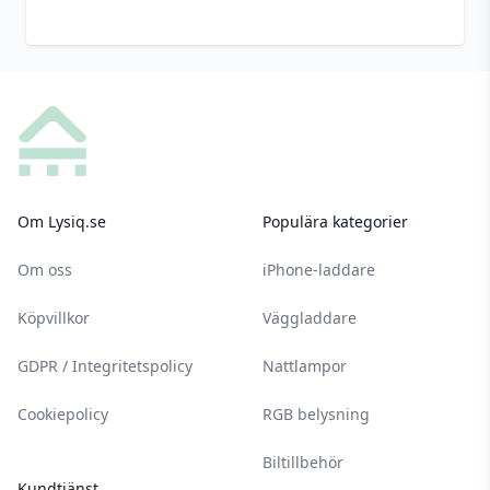
Footer
Om Lysiq.se
Populära kategorier
Om oss
iPhone-laddare
Köpvillkor
Väggladdare
GDPR / Integritetspolicy
Nattlampor
Cookiepolicy
RGB belysning
Biltillbehör
Kundtjänst