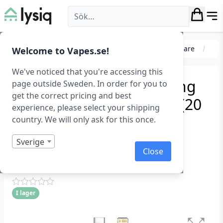
Lysiq
Kablar & laddare
Mobilladdare
iPhone-laddare
Welcome to Vapes.se!
We've noticed that you're accessing this
Flätad USB-C till Lightning
page outside Sweden. In order for you to
get the correct pricing and best
kabel för iPhone & iPad (20
experience, please select your shipping
W, 1.2 m, Svart)
country. We will only ask for this once.
Baseus Crystal Shine Snabbladdare USB-C till
Sverige
Close
Lightning kabel, 20w, 1.2m – Svart
Art.nr: 1174
I lager
Betygsatt
0
1
av
5