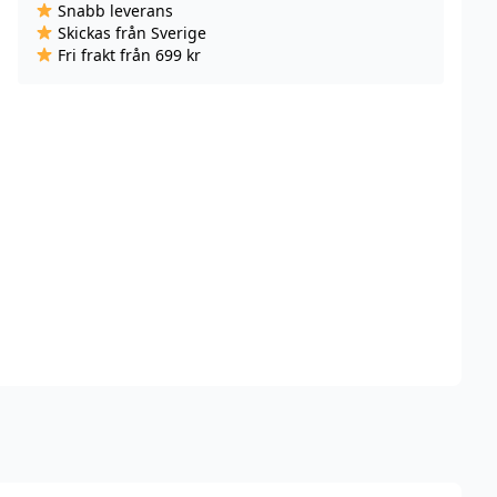
Snabb leverans
USB-
Skickas från Sverige
A
Fri frakt från 699 kr
till
Lightning,
2.4A,
2m
-
Vit
mängd