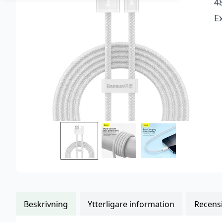
4
kundrecensioner
E
Beskrivning
Ytterligare information
Recensi