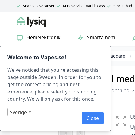
Snabba leveranser
Kundservice i världsklass
Stort utbud
Lysiq
Hemelektronik
Smarta hem
Kablar & laddare
Mobilladdare
iPhone-laddare
Welcome to Vapes.se!
We've noticed that you're accessing this
USB till Lightning kabel med
page outside Sweden. In order for you to
get the correct pricing and best
Baseus Dynamic Snabbladdare USB-A till Lightning, 2.
experience, please select your shipping
country. We will only ask for this once.
I lager
Betygsatt
0
Sverige
1
U
Close
av
5
U
baserat
på