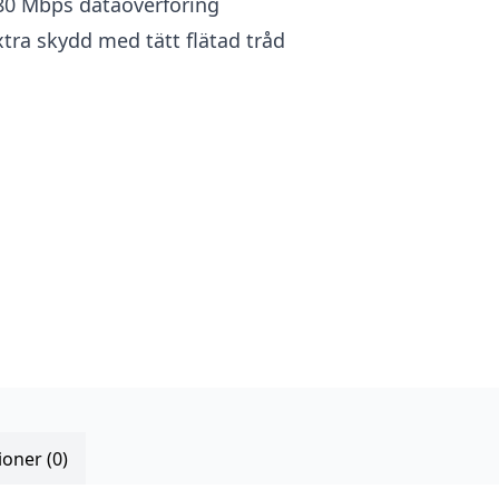
80 Mbps dataöverföring
xtra skydd med tätt flätad tråd
oner (0)