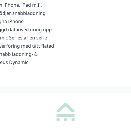
m iPhone, iPad m.fl.
recensera ”Baseus Dynamic Snabbladdare USB-A till 
stödjer snabbladdning
egna iPhone-
ad
för att skriva en recension.
yggd dataöverföring upp
mic Series är en serie
erföring med tätt flätad
 snabb laddning- &
aseus Dynamic