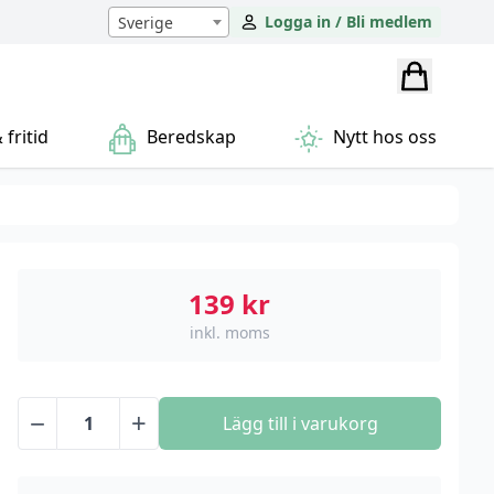
Logga in / Bli medlem
Sverige
fritid
Beredskap
Nytt hos oss
139
kr
inkl. moms
−
+
Lägg till i varukorg
Baseus
Dynamic
Snabbladdare