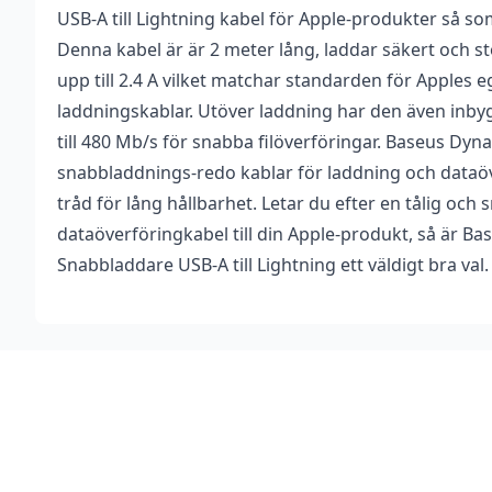
USB-A till Lightning kabel för Apple-produkter så so
Vikt
0,076 kg
Recensioner
Bli först med att 
Denna kabel är är 2 meter lång, laddar säkert och 
Färg
Vit
Det finns inga recensioner än.
upp till 2.4 A vilket matchar standarden för Apples 
Du måste vara
inlogg
laddningskablar. Utöver laddning har den även inb
Varumärke
Baseus
till 480 Mb/s för snabba filöverföringar. Baseus Dyna
Kabellängd
2 m
snabbladdnings-redo kablar för laddning och dataöv
tråd för lång hållbarhet. Letar du efter en tålig och
Typ
USB-A till Lightning
dataöverföringkabel till din Apple-produkt, så är B
Snabbladdare USB-A till Lightning ett väldigt bra val.
Footer