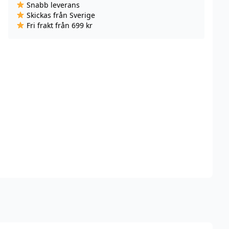
Snabb leverans
till
Skickas från Sverige
bilen
Fri frakt från 699 kr
mängd