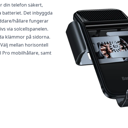
er din telefon säkert,
ecensera ”Baseus Smart Solcellmobilladdare till bi
batteriet. Det inbyggda
addare/hållare fungerar
ad
för att skriva en recension.
vs via solcellspanelen.
yrda klämmor på sidorna.
Välj mellan horisontell
l Pro mobilhållare, samt