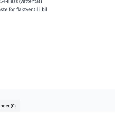
P54-klass (vattentät)
ste för fläktventil i bil
oner (0)