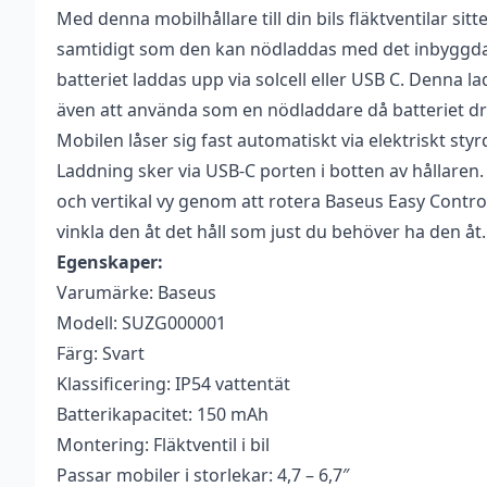
Med denna mobilhållare till din bils fläktventilar sitt
Vikt
0,29 kg
Recensioner
Bli först med att r
samtidigt som den kan nödladdas med det inbyggda 
Varumärke
Baseus
Det finns inga recensioner än.
batteriet laddas upp via solcell eller USB C. Denna l
Du måste vara
inlogg
även att använda som en nödladdare då batteriet dri
Färg
Svart
Mobilen låser sig fast automatiskt via elektriskt st
Batterikapacitet
150 mAh
Laddning sker via USB-C porten i botten av hållaren. 
och vertikal vy genom att rotera Baseus Easy Contro
Drivs med
Solcell
vinkla den åt det håll som just du behöver ha den åt.
Egenskaper:
Varumärke: Baseus
Modell: SUZG000001
Färg: Svart
Klassificering: IP54 vattentät
Batterikapacitet: 150 mAh
Montering: Fläktventil i bil
Passar mobiler i storlekar: 4,7 – 6,7″