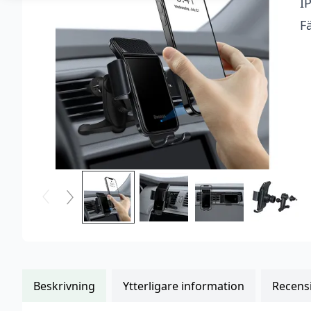
I
kundrecensioner
Fä
Beskrivning
Ytterligare information
Recensi