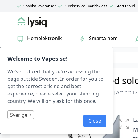
Snabba leveranser
Kundservice i världsklass
Stort utbud
Lysiq
Hemelektronik
Smarta hem
Hem & fritid
Biltillbehör
Welcome to Vapes.se!
We've noticed that you're accessing this
Mobilhållare till bil, med so
page outside Sweden. In order for you to
get the correct pricing and best
Baseus Smart Solcellmobilladdare till bilen
|
Art.nr: 1
experience, please select your shipping
country. We will only ask for this once.
I lager
Betygsatt
0
Sverige
1
L
Close
av
5
M
baserat
på