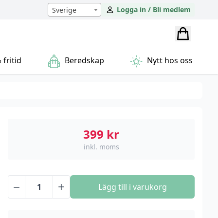
Logga in / Bli medlem
Sverige
fritid
Beredskap
Nytt hos oss
399
kr
inkl. moms
−
+
Lägg till i varukorg
Baseus
Smart
Solcellmobilladdare