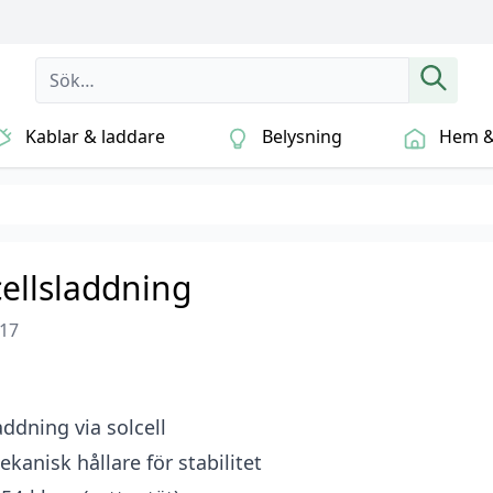
Kablar & laddare
Belysning
Hem & 
lcellsladdning
217
addning via solcell
ekanisk hållare för stabilitet