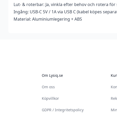
Lut- & roterbar: Ja, vinkla efter behov och rotera fö
Ingång: USB-C 5V / 1A via USB C (kabel köpes separa
Material: Aluminiumlegering + ABS
Footer
Om Lysiq.se
Kun
Om oss
Kon
Köpvillkor
Rek
GDPR / Integritetspolicy
Min