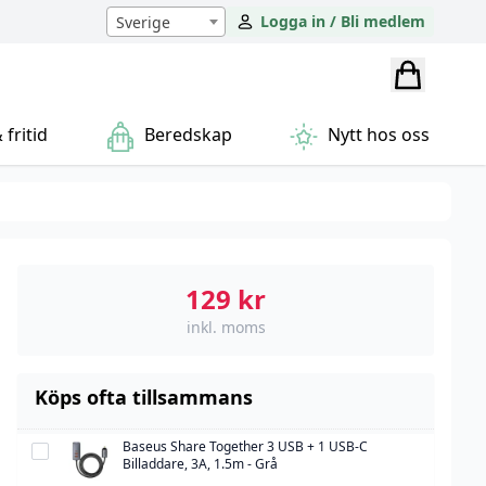
Logga in / Bli medlem
Sverige
fritid
Beredskap
Nytt hos oss
129
kr
inkl. moms
Köps ofta tillsammans
Baseus Share Together 3 USB + 1 USB-C
Baseus
Billaddare, 3A, 1.5m - Grå
Share