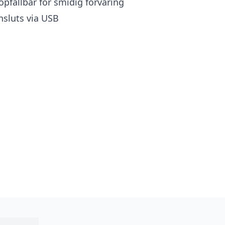
opfällbar för smidig förvaring
nsluts via USB