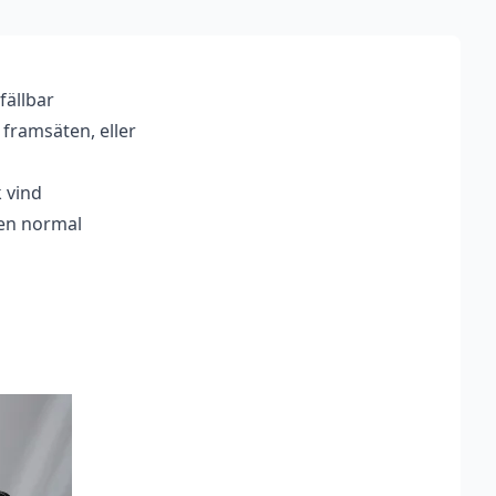
fällbar
s framsäten, eller
k vind
n en normal