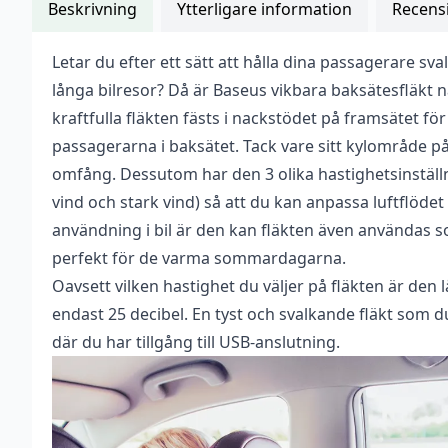
Beskrivning
Ytterligare information
Recensi
Letar du efter ett sätt att hålla dina passagerare s
Vikt
0,233 kg
Recensioner
Bli först med att r
långa bilresor? Då är Baseus vikbara baksätesfläkt n
Färg
Vit
Det finns inga recensioner än.
kraftfulla fläkten fästs i nackstödet på framsätet för
Du måste vara
inlogg
passagerarna i baksätet. Tack vare sitt kylområde på
Varumärke
Baseus
omfång. Dessutom har den 3 olika hastighetsinställn
Mått
150x145x20 mm
vind och stark vind) så att du kan anpassa luftflödet
användning i bil är den kan fläkten även användas s
perfekt för de varma sommardagarna.
Oavsett vilken hastighet du väljer på fläkten är den 
endast 25 decibel. En tyst och svalkande fläkt som d
där du har tillgång till USB-anslutning.