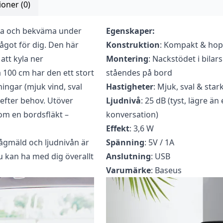
oner (0)
vala och bekväma under
Egenskaper:
ecensera ”Baseus Vikbar fläkt till baksätet – Vit”
ågot för dig. Den här
Konstruktion
: Kompakt & hop
 att kyla ner
ad
för att skriva en recension.
Montering
: Nackstödet i bilar
 100 cm har den ett stort
ståendes på bord
ingar (mjuk vind, sval
Hastigheter
: Mjuk, sval & star
 efter behov. Utöver
Ljudnivå
: 25 dB (tyst, lägre ä
om en bordsfläkt –
konversation)
Effekt
: 3,6 W
lågmäld och ljudnivån är
Spänning
: 5V / 1A
u kan ha med dig överallt
Anslutning
: USB
Varumärke
: Baseus