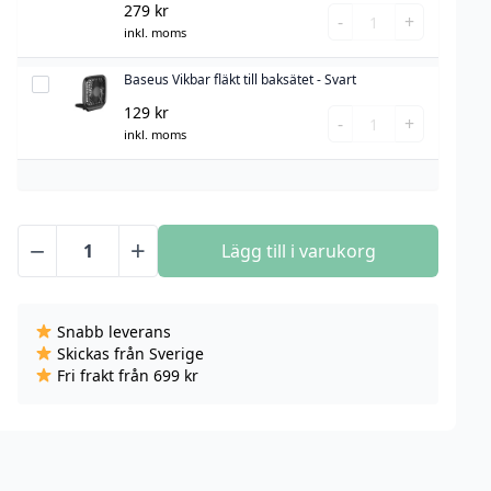
279
kr
Baseus
Together
-
+
inkl. moms
Share
3
Together
USB
Baseus Vikbar fläkt till baksätet - Svart
Baseus
3
+
Vikbar
129
kr
Baseus
USB
1
-
+
fläkt
inkl. moms
Vikbar
+
USB-
till
fläkt
1
C
baksätet
till
USB-
Billaddare,
-
baksätet
C
3A,
Svart
−
+
-
Lägg till i varukorg
Billaddare,
1.5m
Baseus
Svart
3A,
-
Vikbar
mängd
1.5m
Grå
fläkt
-
Snabb leverans
till
Skickas från Sverige
Grå
baksätet
Fri frakt från 699 kr
mängd
-
Vit
mängd