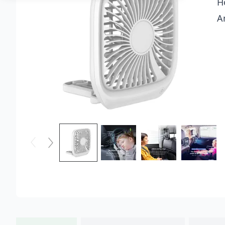
H
kundrecensioner
A