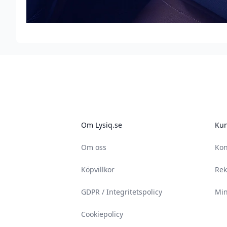
Footer
Om Lysiq.se
Kun
Om oss
Kon
Köpvillkor
Rek
GDPR / Integritetspolicy
Min
Cookiepolicy