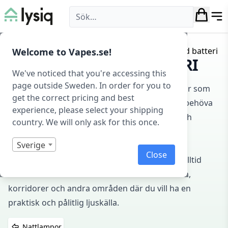
Lysiq
Hem
/
Belysning
/
Nattlampor
/ Nattlampa med batteri
Welcome to Vapes.se!
NATTLAMPA MED BATTERI
We've noticed that you're accessing this
page outside Sweden. In order for you to
Upptäck friheten med batteridrivna nattlampor som
get the correct pricing and best
kan placeras var som helst i hemmet utan att behöva
experience, please select your shipping
eluttag. Dessa lampor är idealiska för resor och
country. We will only ask for this once.
platser med begränsad tillgång till ström. Våra
Sverige
batteridrivna nattlampor från Baseus och RSH
Close
erbjuder flexibel och portabel belysning som alltid
finns där du behöver den. Perfekt för barnrum,
korridorer och andra områden där du vill ha en
praktisk och pålitlig ljuskälla.
Nattlampor