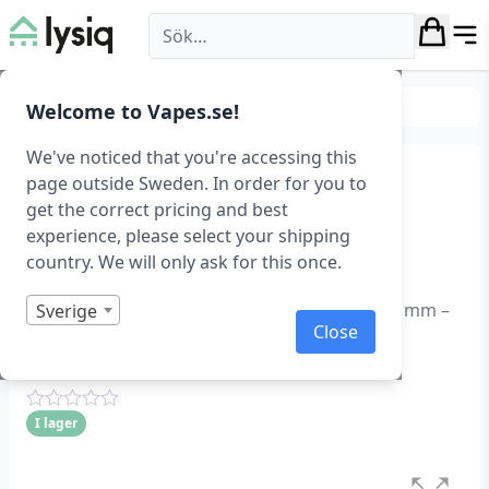
Lysiq
Belysning
Hembelysning
Welcome to Vapes.se!
We've noticed that you're accessing this
Trådlös LED-panel med
page outside Sweden. In order for you to
get the correct pricing and best
rörelsesensor, 400 mm,
experience, please select your shipping
svart
country. We will only ask for this once.
Garderobslampa LED med rörelsesensor, 400 mm –
Sverige
Close
Svart
Art.nr: 1099
I lager
Betygsatt
0
1
av
5