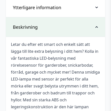
Ytterligare information
Recensioner
Det finns inga recensioner än.
Vikt
0,146 kg
Beskrivning
Bli först med att recensera
”Garderobslampa LED med
Dimensioner
240 × 20 × 48 mm
rörelsesensor, 400 mm – Svart”
Letar du efter ett smart och enkelt sätt att
Färg
Svart
lägga till lite extra belysning i ditt hem? Kolla in
Du måste vara
inloggad
för att skriva en
Batterikapacitet
1500 mAh
vår fantastiska LED-belysning med
recension.
rörelsesensor för garderober, snickarbodar,
Spridningsvinkel
120°
förråd, garage och mycket mer! Denna smidiga
Mått
400x40x8,8 mm
LED-lampa med sensor är perfekt för alla
mörka eller svagt belysta utrymmen i ditt hem,
Ljusflöde
270 lm
från garderober och badrum till trappor och
Effekt
3,5 W
hyllor. Med sin starka ABS och
legeringskonstruktion är den här lampan
Laddas via
USB-C (DC 5V)