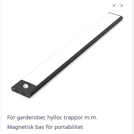
baserat
på
kundrecensioner
För garderober, hyllor, trappor m.m.
Magnetisk bas för portabilitet