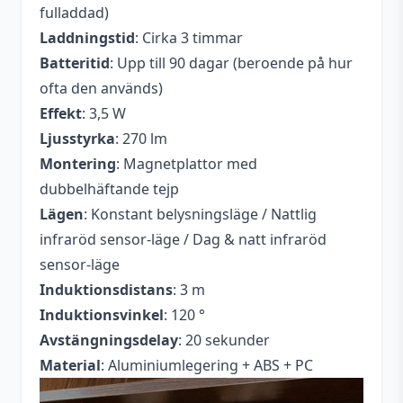
fulladdad)
Laddningstid
: Cirka 3 timmar
Batteritid
: Upp till 90 dagar (beroende på hur
ofta den används)
Effekt
: 3,5 W
Ljusstyrka
: 270 lm
Montering
: Magnetplattor med
dubbelhäftande tejp
Lägen
: Konstant belysningsläge / Nattlig
infraröd sensor-läge / Dag & natt infraröd
sensor-läge
Induktionsdistans
: 3 m
Induktionsvinkel
: 120 °
Avstängningsdelay
: 20 sekunder
Material
: Aluminiumlegering + ABS + PC