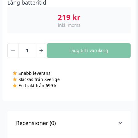
Lång batteritid
219
kr
inkl. moms
−
+
Lägg till i varukorg
Garderobslampa
LED
med
Snabb leverans
rörelsesensor,
Skickas från Sverige
400
Fri frakt från 699 kr
mm
-
Svart
mängd
Recensioner (0)