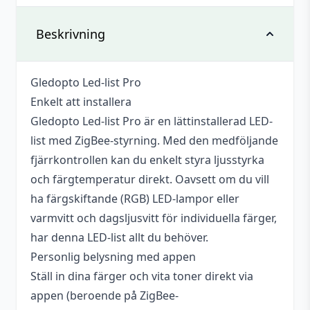
Det finns inga recensioner än.
Vikt
0,304 kg
Beskrivning
Bli först med att recensera ”Gledopto
Led-list Pro, 2 meter, RGB+CCT, Zigbee”
Gledopto Led-list Pro
Du måste vara
inloggad
för att skriva en
Enkelt att installera
recension.
Gledopto Led-list Pro är en lättinstallerad LED-
list med ZigBee-styrning. Med den medföljande
fjärrkontrollen kan du enkelt styra ljusstyrka
och färgtemperatur direkt. Oavsett om du vill
ha färgskiftande (RGB) LED-lampor eller
varmvitt och dagsljusvitt för individuella färger,
har denna LED-list allt du behöver.
Personlig belysning med appen
Ställ in dina färger och vita toner direkt via
appen (beroende på ZigBee-