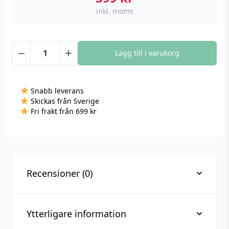
inkl. moms
−
+
Lägg till i varukorg
Gledopto
Led-
list
Snabb leverans
Pro,
Skickas från Sverige
2
Fri frakt från 699 kr
meter,
RGB+CCT,
Zigbee
mängd
Recensioner (0)
Ytterligare information
Recensioner