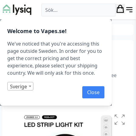
Lysiq
Belysning
RGB belysning
Welcome to Vapes.se!
We've noticed that you're accessing this
Lättinstallerad Gledopto
page outside Sweden. In order for you to
get the correct pricing and best
LED-list med ZigBee
experience, please select your shipping
country. We will only ask for this once.
Gledopto Led-list Pro, 2 meter, RGB+CCT, Zigbee
Art.nr: 1396
Sverige
Close
I lager
Betygsatt
0
1
av
5
baserat
på
kundrecensioner