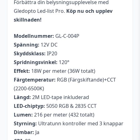
Förbättra din belysningsupplevelse med
Gledopto Led-list Pro.
Köp nu och upplev
skillnaden!
Modellnummer:
GL-C-004P
Spänning:
12V DC
Skyddsklass:
IP20
Spridningsvinkel:
120°
Effekt:
18W per meter (36W totalt)
Färgtemperatur:
RGB (Färgskiftande)+CCT
(2200-6500K)
Längd:
2M LED-tape inkluderad
LED-chiptyp:
5050 RGB & 2835 CCT
Lumen:
216 per meter (432 totalt)
Styrning:
Ultratunn kontroller med 3 knappar
Dimbar:
Ja