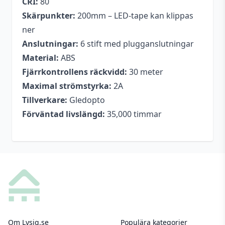
CRI:
80
Skärpunkter:
200mm – LED-tape kan klippas
ner
Anslutningar:
6 stift med plugganslutningar
Material:
ABS
Fjärrkontrollens räckvidd:
30 meter
Maximal strömstyrka:
2A
Tillverkare:
Gledopto
Förväntad livslängd:
35,000 timmar
Footer
Om Lysiq.se
Populära kategorier