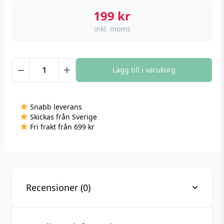
199
kr
inkl. moms
−
+
Lägg till i varukorg
Portabel
bordslampa
-
Snabb leverans
Svart
Skickas från Sverige
mängd
Fri frakt från 699 kr
Recensioner (0)