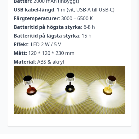
Batteri
: 2000 mAh (inbyggt)
USB kabel-längd
: 1 m (vit, USB-A till USB-C)
Färgtemperaturer
: 3000 – 6500 K
Batteritid på högsta styrka
: 6-8 h
Batteritid på lägsta styrka
: 15 h
Effekt
: LED 2 W / 5 V
Mått
: 120 * 120 * 230 mm
Material
: ABS & akryl
Footer