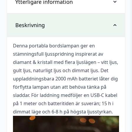
Ytterligare information
Recensioner
Det finns inga recensioner än.
Vikt
0,446 kg
Beskrivning
Bli först med att recensera ”Portabel
bordslampa – Svart”
Dimensioner
155 × 146 × 259 mm
Denna portabla bordslampan ger en
Du måste vara
inloggad
för att skriva en
Laddas via
USB-C (DC 5V)
stämningsfull ljusspridning inspirerat av
recension.
Nätadapter
diamant & kristall med flera ljuslägen – vitt ljus,
Nej
medföljer
gult ljus, naturligt ljus och dimmat ljus. Det
uppladdningsbara 2000 mAh batteriet låter dig
Mått
230x120x120 mm
förflytta lampan utan att behöva tänka på
sladdar. För laddning medföljer en USB-C kabel
på 1 meter och batteritiden är suverän; 15 h i
dimmat läge och 6-8 h på högsta ljusstyrkan.