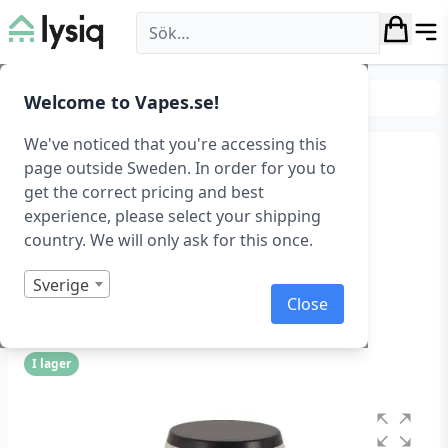
Lysiq
Belysning
Övrig belysning
Welcome to Vapes.se!
We've noticed that you're accessing this
Dimbar och
page outside Sweden. In order for you to
get the correct pricing and best
uppladdningsbar
experience, please select your shipping
bordslampa, svart
country. We will only ask for this once.
Portabel bordslampa – Svart
Sverige
Close
Art.nr: 1089
I lager
Betygsatt
0
1
av
5
baserat
på