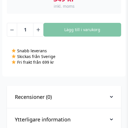
inkl. moms
−
+
Lägg till i varukorg
Rubiks
kub
spel
Snabb leverans
med
Skickas från Sverige
led-
Fri frakt från 699 kr
lampor
mängd
Recensioner (0)
Ytterligare information
Recensioner