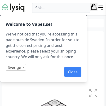
Lysiq
Hem & fritid
Leksaker
Welcome to Vapes.se!
We've noticed that you're accessing this
Roligt och utmanande
page outside Sweden. In order for you to
get the correct pricing and best
magiskt kub-spel
experience, please select your shipping
country. We will only ask for this once.
Rubiks kub spel med led-lampor
Art.nr: 1341
Sverige
Close
I lager
Betygsatt
0
1
av
5
baserat
på
kundrecensioner