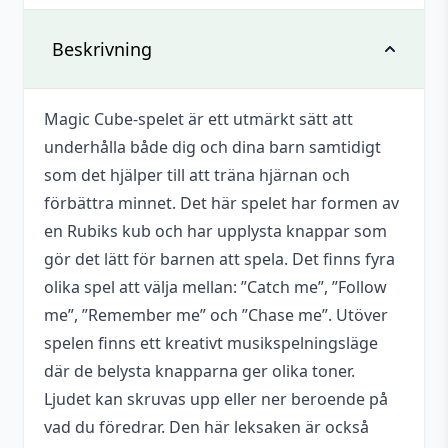
Det finns inga recensioner än.
Vikt
0,21 kg
Beskrivning
Bli först med att recensera ”Rubiks kub
spel med led-lampor”
Magic Cube-spelet är ett utmärkt sätt att
Du måste vara
inloggad
för att skriva en
underhålla både dig och dina barn samtidigt
recension.
som det hjälper till att träna hjärnan och
förbättra minnet. Det här spelet har formen av
en Rubiks kub och har upplysta knappar som
gör det lätt för barnen att spela. Det finns fyra
olika spel att välja mellan: ”Catch me”, ”Follow
me”, ”Remember me” och ”Chase me”. Utöver
spelen finns ett kreativt musikspelningsläge
där de belysta knapparna ger olika toner.
Ljudet kan skruvas upp eller ner beroende på
vad du föredrar. Den här leksaken är också