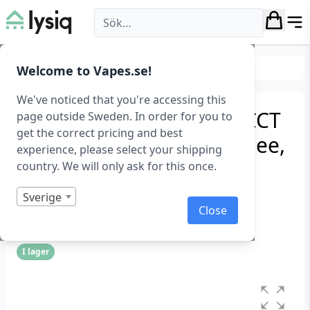
Lysiq
Smarta hem
Smart belysning
Welcome to Vapes.se!
We've noticed that you're accessing this
Smart 400 lumen RGB+CCT
page outside Sweden. In order for you to
get the correct pricing and best
E14LED-lampa med ZigBee,
experience, please select your shipping
5W
country. We will only ask for this once.
Smart Lampa 5 W, RGB+CCT, E14, Zigbee
Sverige
Close
Art.nr: 1300
I lager
Betygsatt
0
1
av
5
baserat
på