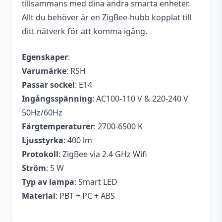
tillsammans med dina andra smarta enheter.
Färgtemperatur
2700K – 6500K
Allt du behöver är en ZigBee-hubb kopplat till
ditt nätverk för att komma igång.
Dimbar
Ja, via app
Protokoll
ZigBee
Egenskaper
:
Varumärke
: RSH
Amazon Alexa, Google
Röststyrning
Passar sockel
: E14
Assistent
Ingångsspänning
: AC100-110 V & 220-240 V
Livslängd
25 000 timmar
50Hz/60Hz
Drivs med
AC 230 V
Färgtemperaturer
: 2700-6500 K
Ljusstyrka
: 400 lm
Varumärke
RSH
Protokoll
: ZigBee via 2.4 GHz Wifi
Ström
: 5 W
Typ av lampa
: Smart LED
Material
: PBT + PC + ABS