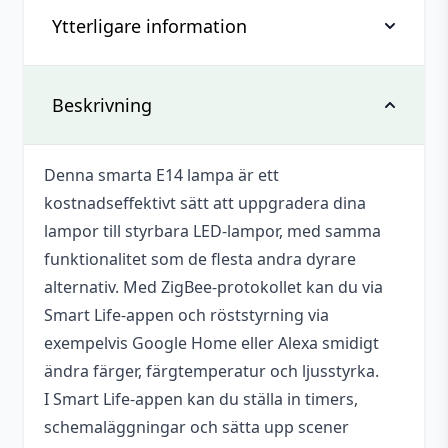
Ytterligare information
Recensioner
Det finns inga recensioner än.
Vikt
0,055 kg
Beskrivning
Bli först med att recensera ”Smart
Lampa 5 W, RGB+CCT, E14, Zigbee”
Dimensioner
45 × 45 × 135 mm
Denna smarta E14 lampa är ett
Du måste vara
inloggad
för att skriva en
Sockel
E14
kostnadseffektivt sätt att uppgradera dina
recension.
Färgåtergivningsindex
Ra 80
lampor till styrbara LED-lampor, med samma
funktionalitet som de flesta andra dyrare
Temperaturområde
0 – 40 °C
alternativ. Med ZigBee-protokollet kan du via
Kompatibilitet
Smart Life, Tuya Smart
Smart Life-appen och röststyrning via
exempelvis Google Home eller Alexa smidigt
Mått
38×122 mm
ändra färger, färgtemperatur och ljusstyrka.
Effekt
5 W
I Smart Life-appen kan du ställa in timers,
schemaläggningar och sätta upp scener
Ljusflöde
400 lm