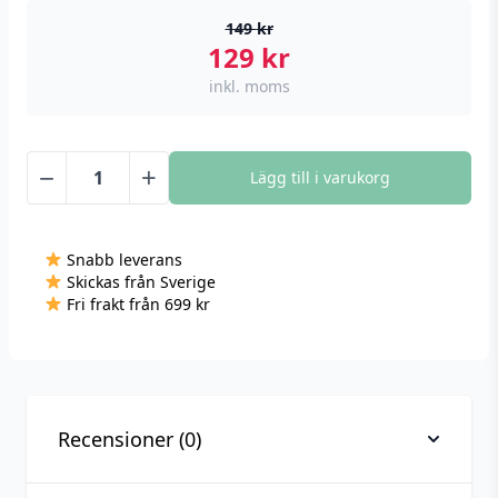
149
kr
129
kr
inkl. moms
−
+
Lägg till i varukorg
Smart
Lampa
5
Snabb leverans
W,
Skickas från Sverige
RGB+CCT,
Fri frakt från 699 kr
E14,
Zigbee
mängd
Recensioner (0)