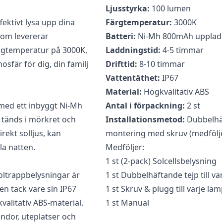
Ljusstyrka:
100 lumen
ecensera ”Solcellsbelysning för trappa 2-pack”
fektivt lysa upp dina
Färgtemperatur:
3000K
som levererar
ad
för att skriva en recension.
Batteri:
Ni-Mh 800mAh upplad
rgtemperatur på 3000K,
Laddningstid:
4-5 timmar
fär för dig, din familj
Drifttid:
8-10 timmar
Vattentäthet:
IP67
Material:
Högkvalitativ ABS
 med ett inbyggt Ni-Mh
Antal i förpackning:
2 st
tänds i mörkret och
Installationsmetod:
Dubbelhäf
irekt solljus, kan
montering med skruv (medfölje
la natten.
Medföljer:
1 st (2-pack) Solcellsbelysning
soltrappbelysningar är
1 st Dubbelhäftande tejp till v
n tack vare sin IP67
1 st Skruv & plugg till varje la
valitativ ABS-material.
1 st Manual
andor, uteplatser och