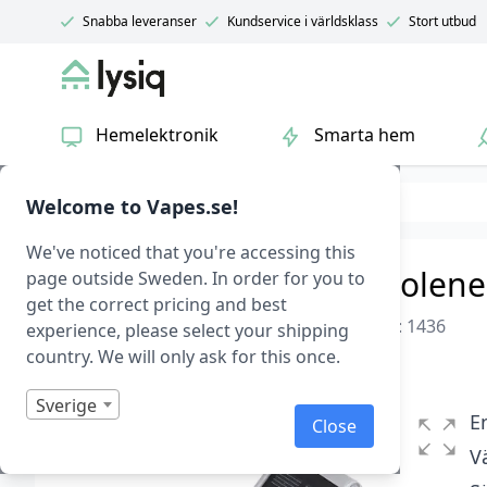
Snabba leveranser
Kundservice i världsklass
Stort utbud
Lysiq
Hemelektronik
Smarta hem
Belysning
Solcellsbelysning
Welcome to Vapes.se!
We've noticed that you're accessing this
Lys upp trappan med solene
page outside Sweden. In order for you to
get the correct pricing and best
Solcellsbelysning för trappa 2-pack
|
Art.nr: 1436
experience, please select your shipping
country. We will only ask for this once.
I lager
Betygsatt
0
Sverige
1
E
Close
av
5
V
baserat
på