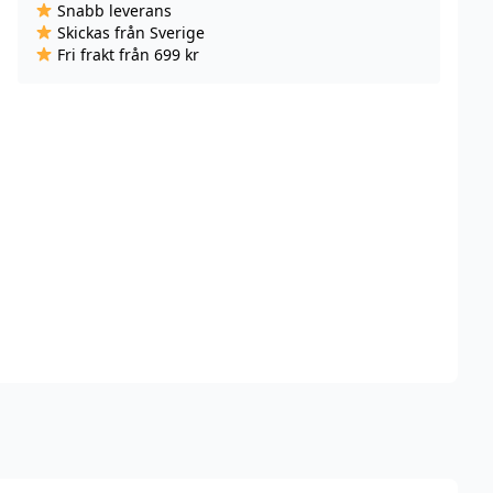
Snabb leverans
2-
Skickas från Sverige
pack
Fri frakt från 699 kr
mängd