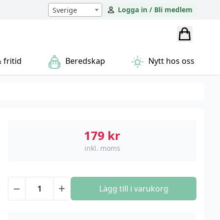
Logga in / Bli medlem
Sverige
fritid
Beredskap
Nytt hos oss
179
kr
inkl. moms
−
+
Lägg till i varukorg
Solcellsbelysning
för
trappa