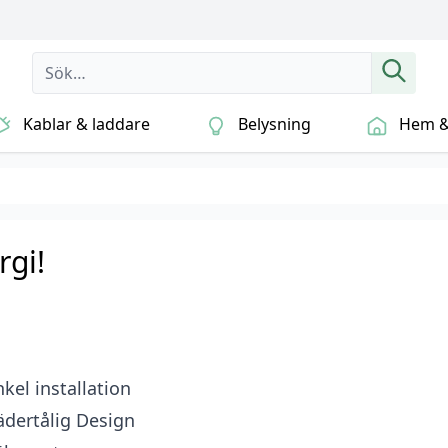
Kablar & laddare
Belysning
Hem & 
rgi!
nkel installation
ädertålig Design