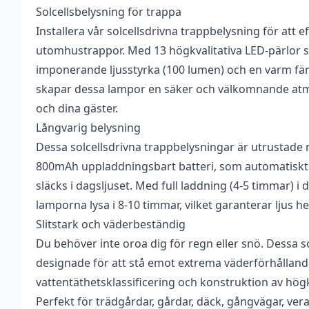
Solcellsbelysning för trappa
Vikt
0,0 kg
Recensioner
Bli först med att r
Installera vår solcellsdrivna trappbelysning för att ef
Det finns inga recensioner än.
utomhustrappor. Med 13 högkvalitativa LED-pärlor 
Du måste vara
inlogg
imponerande ljusstyrka (100 lumen) och en varm fä
skapar dessa lampor en säker och välkomnande atmos
och dina gäster.
Långvarig belysning
Dessa solcellsdrivna trappbelysningar är utrustade
800mAh uppladdningsbart batteri, som automatiskt 
släcks i dagsljuset. Med full laddning (4-5 timmar) i d
lamporna lysa i 8-10 timmar, vilket garanterar ljus he
Slitstark och väderbeständig
Du behöver inte oroa dig för regn eller snö. Dessa 
designade för att stå emot extrema väderförhållande
vattentäthetsklassificering och konstruktion av högk
Perfekt för trädgårdar, gårdar, däck, gångvägar, ver