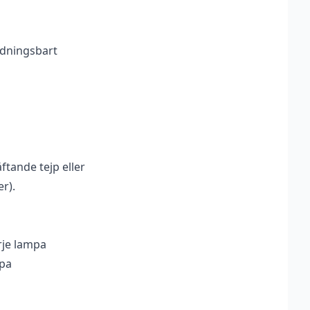
dningsbart
tande tejp eller
r).
arje lampa
mpa