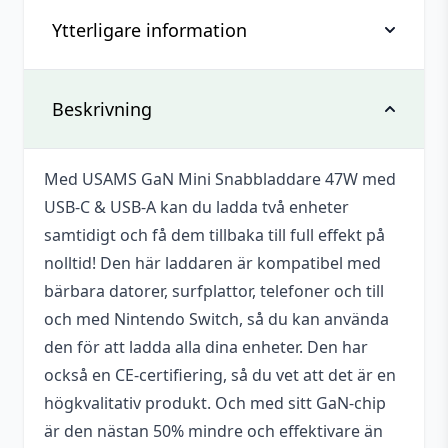
mängd
Ytterligare information
Recensioner
Det finns inga recensioner än.
Vikt
0,137 kg
Beskrivning
Bli först med att recensera ”Usams GaN
Mini Snabbladdare 47W, USB-C + USB-A –
Dimensioner
80 × 40 × 140 mm
Svart”
Med USAMS GaN Mini Snabbladdare 47W med
Varumärke
Usams
USB-C & USB-A kan du ladda två enheter
Du måste vara
inloggad
för att skriva en
Drivs med
AC 230 V
samtidigt och få dem tillbaka till full effekt på
recension.
nolltid! Den här laddaren är kompatibel med
bärbara datorer, surfplattor, telefoner och till
och med Nintendo Switch, så du kan använda
den för att ladda alla dina enheter. Den har
också en CE-certifiering, så du vet att det är en
högkvalitativ produkt. Och med sitt GaN-chip
är den nästan 50% mindre och effektivare än