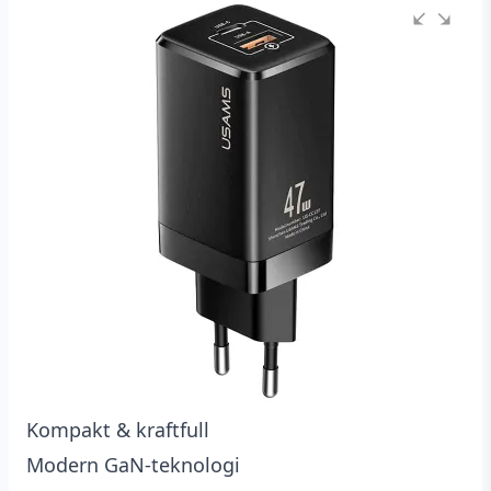
baserat
på
kundrecensioner
Kompakt & kraftfull
Modern GaN-teknologi