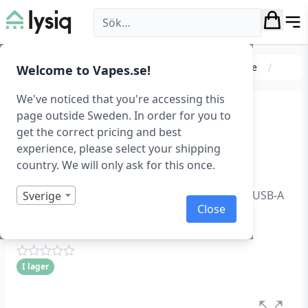
Lysiq
Kablar & laddare
Mobilladdare
Väggladdare
Welcome to Vapes.se!
We've noticed that you're accessing this
GaN snabbladdare med
page outside Sweden. In order for you to
get the correct pricing and best
USB-A och USB-C (47 W),
experience, please select your shipping
svart
country. We will only ask for this once.
Usams GaN Mini Snabbladdare 47W, USB-C + USB-A
Sverige
Close
– Svart
Art.nr: 1272
I lager
Betygsatt
0
1
av
5