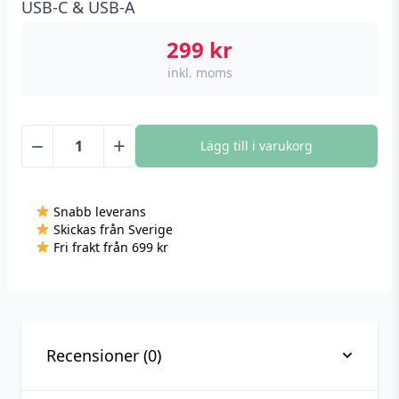
USB-C & USB-A
299
kr
inkl. moms
−
+
Lägg till i varukorg
Usams
GaN
Mini
Snabb leverans
Snabbladdare
Skickas från Sverige
47W,
Fri frakt från 699 kr
USB-
C
+
USB-
A
Recensioner (0)
-
Svart