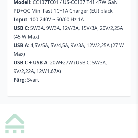
Modell
: CC137TC01 / US-CC137 T41 47W GaN
PD+QC Mini Fast 1C+1A Charger (EU) black
Input
: 100-240V ~ 50/60 Hz 1A
USB C
: 5V/3A, 9V/3A, 12V/3A, 15V/3A, 20V/2,25A
(45 W Max)
USB A
: 4,5V/5A, 5V/4,5A, 9V/3A, 12V/2,25A (27 W
Max)
USB C + USB A
: 20W+27W (USB C: 5V/3A,
9V/2,22A, 12V/1,67A)
Färg
: Svart
Footer