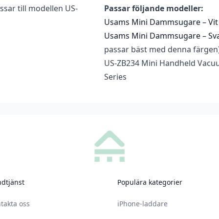
ssar till modellen US-
Passar följande modeller:
recensera ”Usams Mini Dammsugare Filter – Svart”
Usams Mini Dammsugare – Vit
ad
för att skriva en recension.
Usams Mini Dammsugare – Sva
passar bäst med denna färgen
US-ZB234 Mini Handheld Vacu
Series
dtjänst
Populära kategorier
takta oss
iPhone-laddare