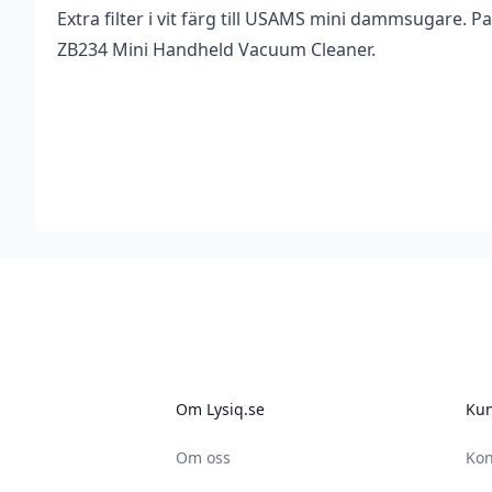
Extra filter i vit färg till USAMS mini dammsugare. Pa
Vikt
0,026 kg
Recensioner
Bli först med att 
ZB234 Mini Handheld Vacuum Cleaner.
Dimensioner
55 × 45 × 55 mm
Det finns inga recensioner än.
Du måste vara
inlogg
Varumärke
Usams
Mått
45×50 mm
Footer
Om Lysiq.se
Kun
Om oss
Kon