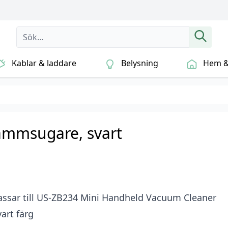
Kablar & laddare
Belysning
Hem & 
dammsugare, svart
assar till US-ZB234 Mini Handheld Vacuum Cleaner
vart färg