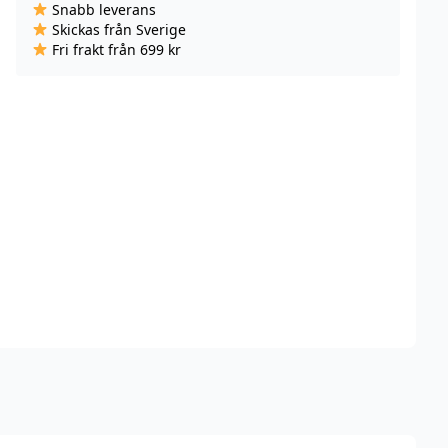
Snabb leverans
Filter
Skickas från Sverige
-
Fri frakt från 699 kr
Svart
mängd