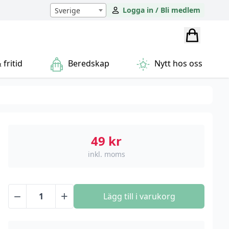
Logga in / Bli medlem
Sverige
fritid
Beredskap
Nytt hos oss
49
kr
inkl. moms
−
+
Lägg till i varukorg
Usams
Mini
Dammsugare