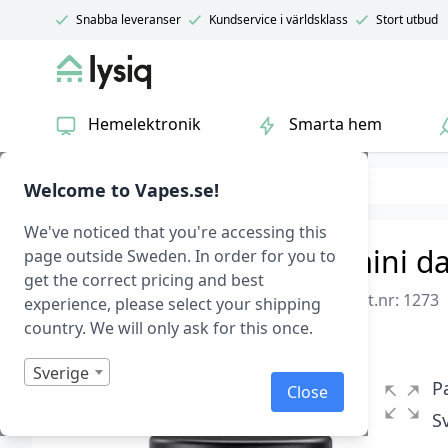
Snabba leveranser
Kundservice i världsklass
Stort utbud
Lysiq
Hemelektronik
Smarta hem
Hem & fritid
Städ
Welcome to Vapes.se!
We've noticed that you're accessing this
Extrafilter till USAMS mini 
page outside Sweden. In order for you to
get the correct pricing and best
Usams Mini Dammsugare Filter – Svart
|
Art.nr: 1273
experience, please select your shipping
country. We will only ask for this once.
I lager
Betygsatt
0
Sverige
1
P
Close
av
5
S
baserat
på