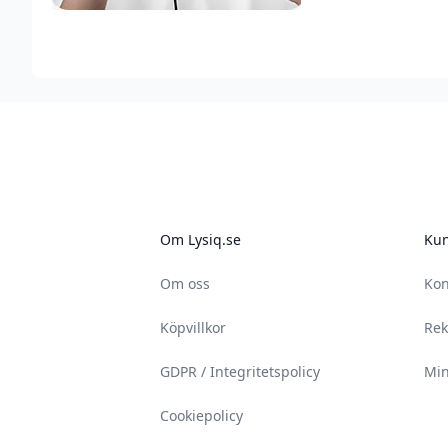
Footer
Om Lysiq.se
Kun
Om oss
Kon
Köpvillkor
Rek
GDPR / Integritetspolicy
Min
Cookiepolicy