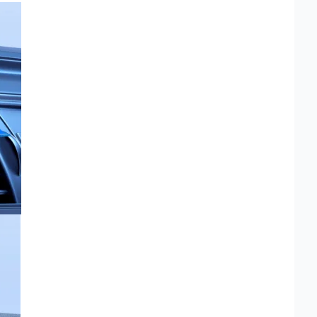
 15W – Svart”