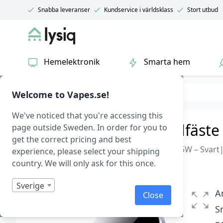
Snabba leveranser
Kundservice i världsklass
Stort utbud
Lysiq
Hemelektronik
Smarta hem
Hem & fritid
Biltillbehör
Welcome to Vapes.se!
We've noticed that you're accessing this
15 W Magnetiskt mobilfäste
page outside Sweden. In order for you to
get the correct pricing and best
Usams Ultra-Slim Magnetiskt Billaddare 15W – Svart
experience, please select your shipping
country. We will only ask for this once.
Slut i lager
Betygsatt
0
Sverige
1
A
Close
av
5
S
baserat
på