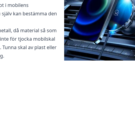
t i mobilens
u själv kan bestämma den
metall, då material så som
nte för tjocka mobilskal
Tunna skal av plast eller
g.