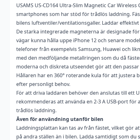
USAMS US-CD164 Ultra-Slim Magnetic Car Wireless C
Vikt
0,113 kg
Recensioner
Bli först med att 
smartphones som har stöd för trådlös laddning. Fäs
Dimensioner
95 × 45 × 150 mm
Det finns inga recensioner än.
bilens luftventiler/ventilationsgaller. Laddar effektiv
Du måste vara
inlogg
De starka integrerade magneterna är designade för
Varumärke
Usams
vägar kunna hålla uppe iPhone 12 och senare model
Mått
57×27 mm
telefoner från exempelvis Samsung, Huawei och lik
med den medföljande metallringen som du då fäster 
Drivs med
USB-A (DC 5 V)
moderna och diskreta utseendet gör att den passar br
Hållaren har en 360° roterande kula för att justera 
efter personligt behov.
För att driva laddaren behöver den anslutas till ett 
rekommenderas att använda en 2-3 A USB-port för 
trådlös laddning.
Även för användning utanför bilen
Laddningsplattan kan tas av från fästet, vilket gör 
på andra ställen än i bilen. Ladda samtidigt som du sp