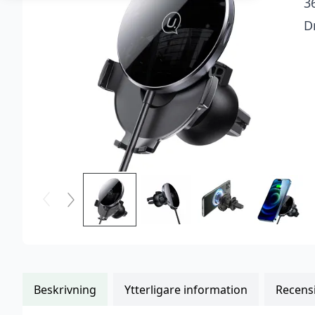
3
kundrecensioner
D
Beskrivning
Ytterligare information
Recensi