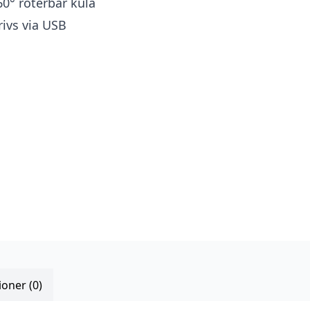
60° roterbar kula
rivs via USB
oner (0)