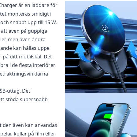
harger är en laddare för
recensera ”Usams Ultra-Slim Magnetiskt Billaddare
tet monteras smidigt i
t och snabbt upp till 15 W.
ad
för att skriva en recension.
 att även på guppiga
ler, men även andra
nande kan hållas uppe
på ditt mobilskal. Det
a i de flesta interiörer.
betraktningsvinklarna
USB-uttag. Det
att stöda supersnabb
att den även kan användas
elar, kollar på film eller