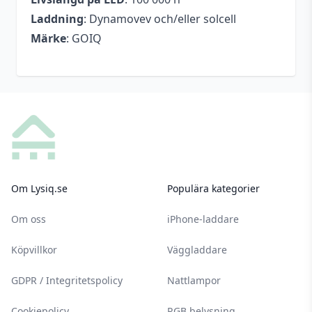
Laddning
: Dynamovev och/eller solcell
Märke
: GOIQ
Footer
Om Lysiq.se
Populära kategorier
Om oss
iPhone-laddare
Köpvillkor
Väggladdare
GDPR / Integritetspolicy
Nattlampor
Cookiepolicy
RGB belysning