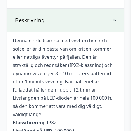
Det finns inga recensioner än.
Vikt
0,1 kg
Beskrivning
Bli först med att recensera
”Vevficklampa med solceller”
Mått
125x43x23 mm
Denna nödficklampa med vevfunktion och
Du måste vara
inloggad
för att skriva en
Varumärke
GOIQ
solceller är din bästa vän om krisen kommer
recension.
eller nattliga äventyr på fjällen. Den är
stryktålig och regnsäker (IPX2-klassning) och
dynamo-veven ger 8 – 10 minuters batteritid
efter 1 minuts vevning. När batteriet är
fulladdat håller den i upp till 2 timmar.
Livslängden på LED-dioden är hela 100 000 h,
så den kommer att vara med dig väldigt,
väldigt länge.
Klassificering
: IPX2
Livslängd på LED
: 100 000 h