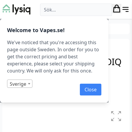
Lysiq
Hem & fritid
Frilutftsliv
Welcome to Vapes.se!
We've noticed that you're accessing this
Dynamo- och
page outside Sweden. In order for you to
get the correct pricing and best
solcellsficklampa från GOIQ
experience, please select your shipping
country. We will only ask for this once.
Vevficklampa med solceller
Art.nr: 1355
Sverige
Close
I lager
Betygsatt
0
1
av
5
baserat
på
kundrecensioner