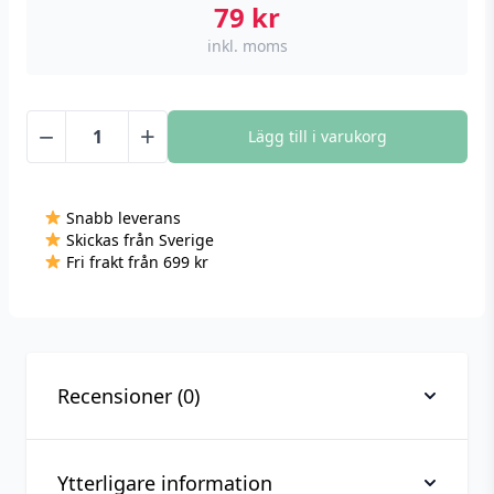
79
kr
inkl. moms
−
+
Lägg till i varukorg
Vevficklampa
med
solceller
Snabb leverans
mängd
Skickas från Sverige
Fri frakt från 699 kr
Recensioner (0)
Ytterligare information
Recensioner