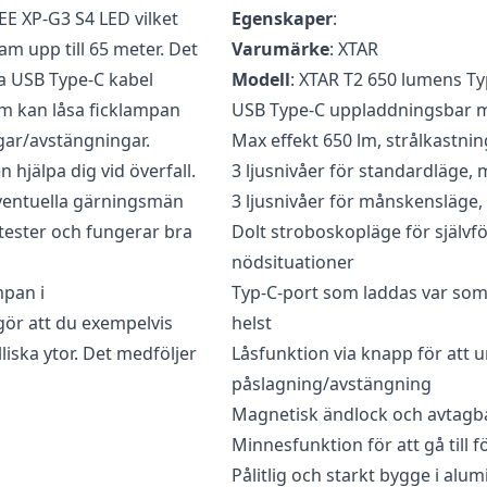
EE XP-G3 S4 LED vilket
Egenskaper
:
recensera ”XTAR T2 Ficklampa”
am upp till 65 meter. Det
Varumärke
: XTAR
ia USB Type-C kabel
ad
för att skriva en recension.
Modell
: XTAR T2 650 lumens Ty
m kan låsa ficklampan
USB Type-C uppladdningsbar m
ngar/avstängningar.
Max effekt 650 lm, strålkastni
hjälpa dig vid överfall.
3 ljusnivåer för standardläge, 
ventuella gärningsmän
3 ljusnivåer för månskensläge,
-tester och fungerar bra
Dolt stroboskopläge för självf
nödsituationer
mpan i
Typ-C-port som laddas var som
gör att du exempelvis
helst
iska ytor. Det medföljer
Låsfunktion via knapp för att u
påslagning/avstängning
Magnetisk ändlock och avtag
Minnesfunktion för att gå till 
Pålitlig och starkt bygge i alu