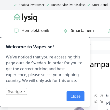
Snabba leveranser
Kundservice i världsklass
Stort utbud
Lysiq
Hemelektronik
Smarta hem
Belysning
Ficklampor
Liten ficklampa
Welcome to Vapes.se!
We've noticed that you're accessing this
Smidig 650 lumen ficklampa
page outside Sweden. In order for you to
get the correct pricing and best
XTAR T2 Ficklampa
|
Art.nr: 1104
experience, please select your shipping
country. We will only ask for this once.
I lager
Betygsatt
0
Sverige
1
6
Close
av
5
På
baserat
på