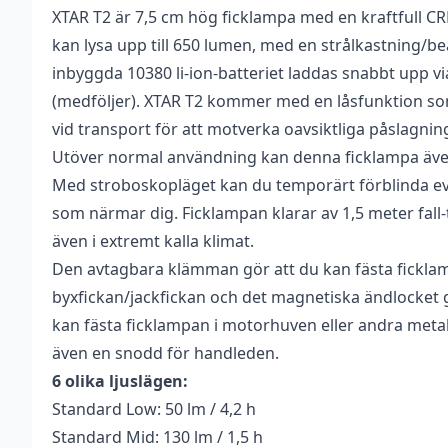
XTAR T2 är 7,5 cm hög ficklampa med en kraftfull CR
Vikt
0,102 kg
Recensioner
Bli först med att 
kan lysa upp till 650 lumen, med en strålkastning/be
Dimensioner
85 × 23 × 115 mm
Det finns inga recensioner än.
inbyggda 10380 li-ion-batteriet laddas snabbt upp v
Du måste vara
inlogg
(medföljer). XTAR T2 kommer med en låsfunktion so
Ljusflöde
650 lm
vid transport för att motverka oavsiktliga påslagni
Laddas via
USB-C (DC 5V)
Utöver normal användning kan denna ficklampa även 
Med stroboskopläget kan du temporärt förblinda e
Mått
14,8×75 mm
som närmar dig. Ficklampan klarar av 1,5 meter fall
Varumärke
XTAR
även i extremt kalla klimat.
Den avtagbara klämman gör att du kan fästa fickla
byxfickan/jackfickan och det magnetiska ändlocket 
kan fästa ficklampan i motorhuven eller andra metall
även en snodd för handleden.
6 olika ljuslägen:
Standard Low: 50 lm / 4,2 h
Standard Mid: 130 lm / 1,5 h