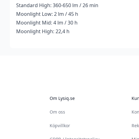
Standard High: 360-650 lm / 26 min
Moonlight Low: 2 lm / 45 h
Moonlight Mid: 4 lm / 30 h
Moonlight High: 22,4 h
Footer
Om Lysiq.se
Kun
Om oss
Kon
Köpvillkor
Rek