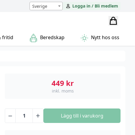
Logga in / Bli medlem
Sverige
fritid
Beredskap
Nytt hos oss
449
kr
inkl. moms
−
+
Lägg till i varukorg
XTAR
T2
Ficklampa