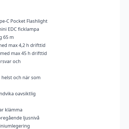
pe-C Pocket Flashlight
ini EDC ficklampa
ng 65 m
med max 4,2 h drifttid
 med max 45 h drifttid
örsvar och
 helst och när som
ndvika oavsiktlig
bar klämma
föregående ljusnivå
miniumlegering