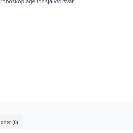
troboskopläge för självförsvar
oner (0)