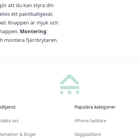
gör att du kan styra din
recensera ”XTAR TZ28 Fjärrbrytare”
vis ett paintballgevär,
 axel. Knappen är mjuk och
ad
för att skriva en recension.
knappen.
Montering
:
h montera fjärrbrytaren.
dtjänst
Populära kategorier
takta oss
iPhone-laddare
lamation & ånger
Väggladdare