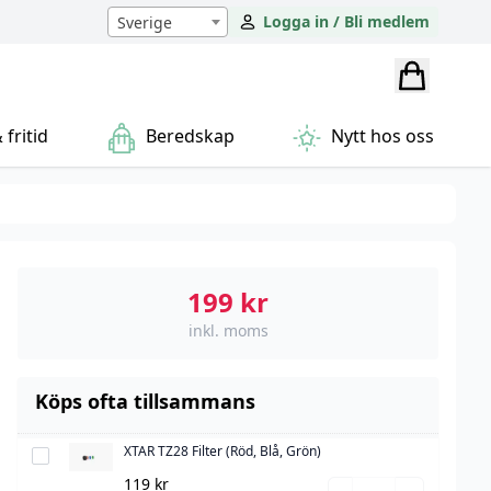
Logga in / Bli medlem
Sverige
fritid
Beredskap
Nytt hos oss
199
kr
inkl. moms
Köps ofta tillsammans
XTAR TZ28 Filter (Röd, Blå, Grön)
XTAR
TZ28
119
kr
XTAR