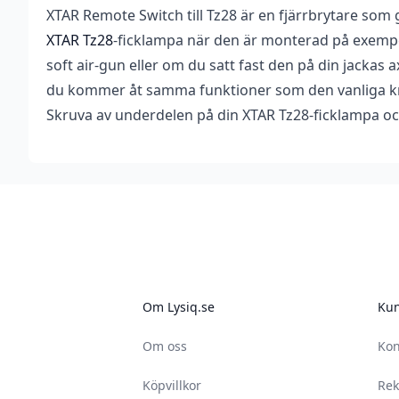
XTAR Remote Switch till Tz28 är en fjärrbrytare som 
Vikt
0,047 kg
Recensioner
Bli först med att 
XTAR Tz28
-ficklampa när den är monterad på exempel
Dimensioner
118 × 35 × 35 mm
Det finns inga recensioner än.
soft air-gun eller om du satt fast den på din jackas
Du måste vara
inlogg
du kommer åt samma funktioner som den vanliga 
Varumärke
XTAR
Skruva av underdelen på din XTAR Tz28-ficklampa oc
Footer
Om Lysiq.se
Kun
Om oss
Kon
Köpvillkor
Rek