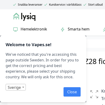
Snabba leveranser
Kundservice i världsklass
Stort utbud
Lysiq
Hemelektronik
Smarta hem
Belysning
Övrig belysning
Welcome to Vapes.se!
We've noticed that you're accessing this
Fjärrbrytare till XTAR TZ28 f
page outside Sweden. In order for you to
get the correct pricing and best
XTAR TZ28 Fjärrbrytare
|
Art.nr: 1115
experience, please select your shipping
country. We will only ask for this once.
I lager
Betygsatt
0
Sverige
1
K
Close
av
5
T
baserat
på