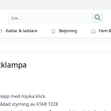
Kablar & laddare
Belysning
Hem & 
icklampa
napp med mjuka klick
rådad styrning av XTAR TZ28