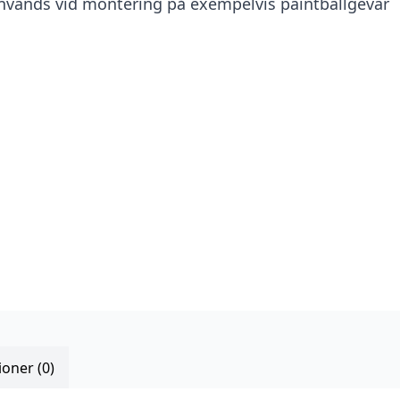
nvänds vid montering på exempelvis paintballgevär
oner (0)