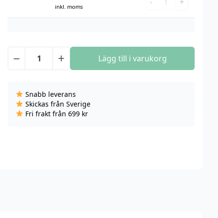
-
+
Filter
inkl. moms
TZ28
(Röd,
Filter
Blå,
(Röd,
Grön)
Blå,
−
+
Grön)
Lägg till i varukorg
XTAR
mängd
TZ28
Fjärrbrytare
Snabb leverans
mängd
Skickas från Sverige
Fri frakt från 699 kr