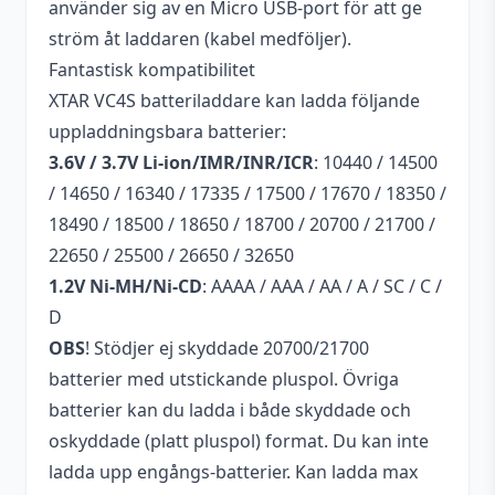
använder sig av en Micro USB-port för att ge
ström åt laddaren (kabel medföljer).
Fantastisk kompatibilitet
XTAR VC4S batteriladdare kan ladda följande
uppladdningsbara batterier:
3.6V / 3.7V Li-ion/IMR/INR/ICR
: 10440 / 14500
/ 14650 / 16340 / 17335 / 17500 / 17670 / 18350 /
18490 / 18500 / 18650 / 18700 / 20700 / 21700 /
22650 / 25500 / 26650 / 32650
1.2V Ni-MH/Ni-CD
: AAAA / AAA / AA / A / SC / C /
D
OBS
! Stödjer ej skyddade 20700/21700
batterier med utstickande pluspol. Övriga
batterier kan du ladda i både skyddade och
oskyddade (platt pluspol) format. Du kan inte
ladda upp engångs-batterier. Kan ladda max