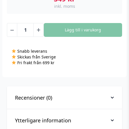
inkl. moms
−
+
Lägg till i varukorg
XTAR
VC4S
Batteriladdare
Snabb leverans
mängd
Skickas från Sverige
Fri frakt från 699 kr
Recensioner (0)
Ytterligare information
Recensioner