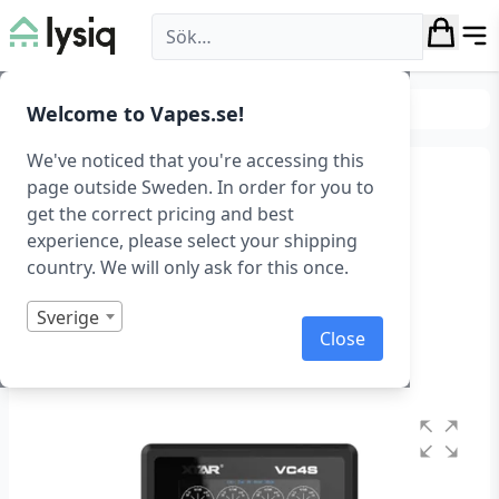
Lysiq
Kablar & laddare
Batteriladdare
Welcome to Vapes.se!
We've noticed that you're accessing this
4-portars batteriladdare
page outside Sweden. In order for you to
get the correct pricing and best
med QC3.0-laddning
experience, please select your shipping
country. We will only ask for this once.
XTAR VC4S Batteriladdare
Art.nr: 1111
Sverige
Close
I lager
Betygsatt
0
1
av
5
baserat
på
kundrecensioner