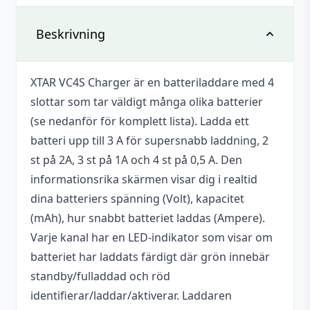
Det finns inga recensioner än.
Vikt
0,316 kg
Beskrivning
Bli först med att recensera ”XTAR VC4S
Batteriladdare”
Dimensioner
125 × 42 × 178 mm
XTAR VC4S Charger är en batteriladdare med 4
Du måste vara
inloggad
för att skriva en
Mått
149x115x35 mm
slottar som tar väldigt många olika batterier
recension.
Drivs med
Micro-USB (DC 5 V)
(se nedanför för komplett lista). Ladda ett
batteri upp till 3 A för supersnabb laddning, 2
Varumärke
XTAR
st på 2A, 3 st på 1A och 4 st på 0,5 A. Den
informationsrika skärmen visar dig i realtid
dina batteriers spänning (Volt), kapacitet
(mAh), hur snabbt batteriet laddas (Ampere).
Varje kanal har en LED-indikator som visar om
batteriet har laddats färdigt där grön innebär
standby/fulladdad och röd
identifierar/laddar/aktiverar. Laddaren