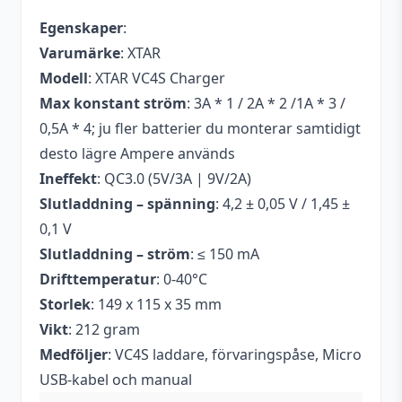
Egenskaper
:
Varumärke
: XTAR
Modell
: XTAR VC4S Charger
Max konstant ström
: 3A * 1 / 2A * 2 /1A * 3 /
0,5A * 4; ju fler batterier du monterar samtidigt
desto lägre Ampere används
Ineffekt
: QC3.0 (5V/3A | 9V/2A)
Slutladdning – spänning
: 4,2 ± 0,05 V / 1,45 ±
0,1 V
Slutladdning – ström
: ≤ 150 mA
Drifttemperatur
: 0-40°C
Storlek
: 149 x 115 x 35 mm
Vikt
: 212 gram
Medföljer
: VC4S laddare, förvaringspåse, Micro
USB-kabel och manual