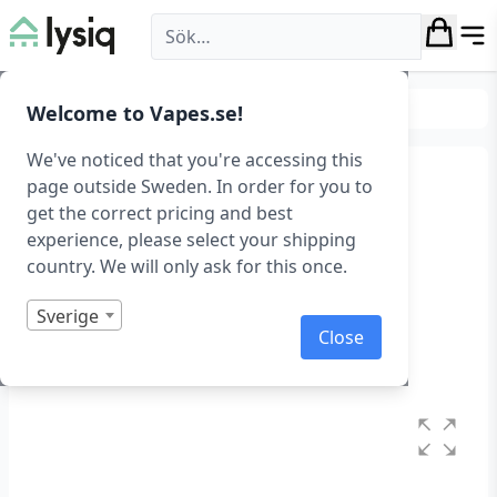
Lysiq
Belysning
RGB belysning
Welcome to Vapes.se!
We've noticed that you're accessing this
3D LED lampa med Pro
page outside Sweden. In order for you to
get the correct pricing and best
Gamer-motiv
experience, please select your shipping
country. We will only ask for this once.
3D Led lampa – Pro Gamer
Art.nr: 1072
Sverige
Close
I lager
Betygsatt
0
1
av
5
baserat
på
kundrecensioner