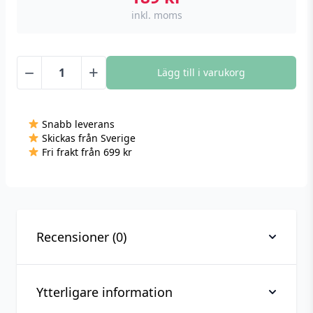
inkl. moms
−
+
Lägg till i varukorg
3D
Led
lampa
Snabb leverans
-
Skickas från Sverige
Pro
Fri frakt från 699 kr
Gamer
mängd
Recensioner (0)
Ytterligare information
Recensioner