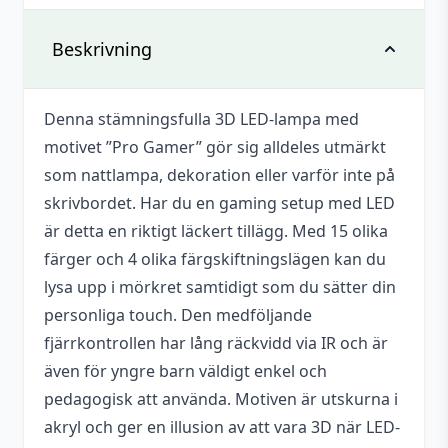
Det finns inga recensioner än.
Vikt
0,252 kg
Beskrivning
Bli först med att recensera ”3D Led
lampa – Pro Gamer”
Dimensioner
220 × 55 × 145 mm
Denna stämningsfulla 3D LED-lampa med
Du måste vara
inloggad
för att skriva en
Antal batterier
3 st
motivet ”Pro Gamer” gör sig alldeles utmärkt
recension.
Batterityp
AA
som nattlampa, dekoration eller varför inte på
skrivbordet. Har du en gaming setup med LED
Drivs med
USB-A (DC 5 V) eller AA Batteri
är detta en riktigt läckert tillägg. Med 15 olika
Batterier
färger och 4 olika färgskiftningslägen kan du
Nej
medföljer
lysa upp i mörkret samtidigt som du sätter din
personliga touch. Den medföljande
Nätadapter
Nej
medföljer
fjärrkontrollen har lång räckvidd via IR och är
även för yngre barn väldigt enkel och
pedagogisk att använda. Motiven är utskurna i
akryl och ger en illusion av att vara 3D när LED-