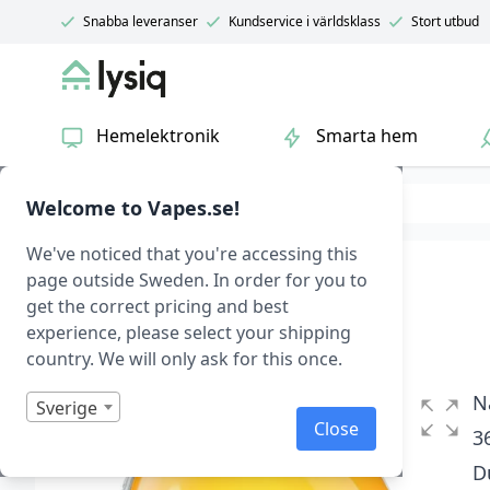
Snabba leveranser
Kundservice i världsklass
Stort utbud
Lysiq
Hemelektronik
Smarta hem
Hem & fritid
Hälsa
Ljusterapi
Welcome to Vapes.se!
We've noticed that you're accessing this
Smart Väckarklocka
page outside Sweden. In order for you to
get the correct pricing and best
Art.nr:
experience, please select your shipping
country. We will only ask for this once.
Betygsatt
0
1
N
Sverige
av
Close
5
3
baserat
på
D
kundrecensioner