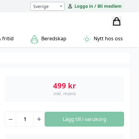
Logga in / Bli medlem
Sverige
fritid
Beredskap
Nytt hos oss
499
kr
inkl. moms
−
+
Lägg till i varukorg
Smart
Väckarklocka
mängd