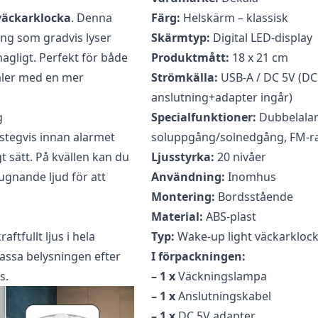
recensera ”Smart Väckarklocka”
väckarklocka
. Denna
Färg:
Helskärm – klassisk
ng som gradvis lyser
ad
för att skriva en recension.
Skärmtyp:
Digital LED-display
agligt. Perfekt för både
Produktmått:
18 x 21 cm
naler med en mer
Strömkälla:
USB-A / DC 5V (DC
anslutning+adapter ingår)
g
Specialfunktioner:
Dubbelalar
 stegvis innan alarmet
soluppgång/solnedgång, FM-ra
t sätt. På kvällen kan du
Ljusstyrka:
20 nivåer
gnande ljud för att
Användning:
Inomhus
Montering:
Bordsstående
Material:
ABS-plast
ftfullt ljus i hela
Typ:
Wake-up light väckarkloc
assa belysningen efter
I förpackningen:
s.
– 1 x
Väckningslampa
– 1 x
Anslutningskabel
– 1 x
DC 5V adapter