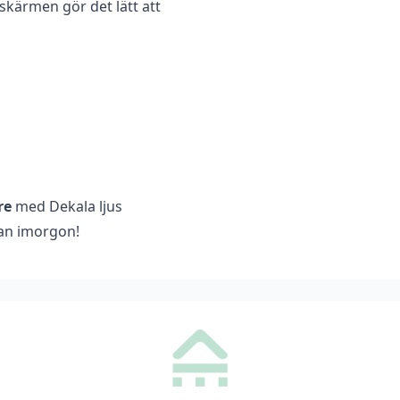
a skärmen gör det lätt att
re
med Dekala ljus
dan imorgon!