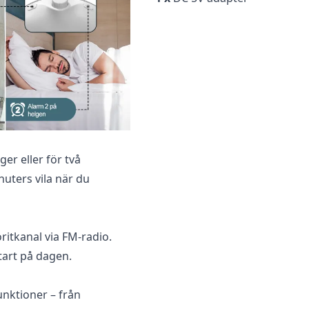
ger eller för två
uters vila när du
voritkanal via FM-radio.
tart på dagen.
unktioner – från