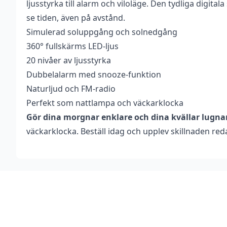
ljusstyrka till alarm och viloläge. Den tydliga digital
se tiden, även på avstånd.
Simulerad soluppgång och solnedgång
360° fullskärms LED-ljus
20 nivåer av ljusstyrka
Dubbelalarm med snooze-funktion
Naturljud och FM-radio
Perfekt som nattlampa och väckarklocka
Gör dina morgnar enklare och dina kvällar lugna
väckarklocka. Beställ idag och upplev skillnaden re
Footer