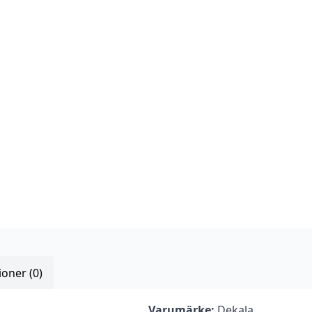
oner (0)
d
Varumärke:
Dekala