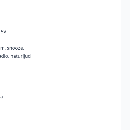
 5V
m, snooze,
dio, naturljud
ka