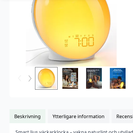
Beskrivning
Ytterligare information
Recensi
Smart ljus väckarklocka – vakna naturligt och utvila