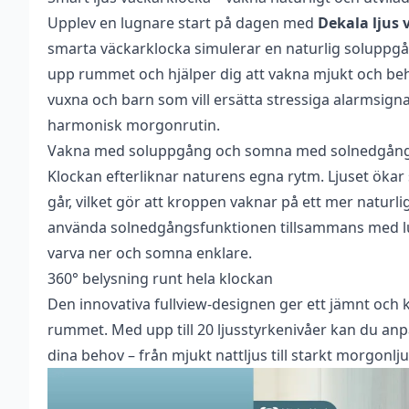
Vikt
0,509 kg
Recensioner
Bli först med att 
Upplev en lugnare start på dagen med
Dekala ljus 
Det finns inga recensioner än.
smarta väckarklocka simulerar en naturlig soluppgå
Du måste vara
inlogg
upp rummet och hjälper dig att vakna mjukt och beh
vuxna och barn som vill ersätta stressiga alarmsig
harmonisk morgonrutin.
Vakna med soluppgång och somna med solnedgån
Klockan efterliknar naturens egna rytm. Ljuset ökar
går, vilket gör att kroppen vaknar på ett mer naturlig
använda solnedgångsfunktionen tillsammans med lu
varva ner och somna enklare.
360° belysning runt hela klockan
Den innovativa fullview-designen ger ett jämnt och kra
rummet. Med upp till 20 ljusstyrkenivåer kan du anp
dina behov – från mjukt nattljus till starkt morgonlju