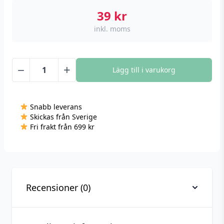
39
kr
inkl. moms
−
+
Lägg till i varukorg
Gledopto
Strömkabel,
2
Snabb leverans
meter
Skickas från Sverige
mängd
Fri frakt från 699 kr
Recensioner (0)