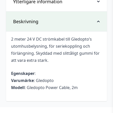
Ytterligare information
Recensioner
Det finns inga recensioner än.
Vikt
0,138 kg
Beskrivning
Bli först med att recensera ”Gledopto
Strömkabel, 2 meter”
Dimensioner
150 × 150 × 40 mm
2 meter 24 V DC strömkabel till Gledopto’s
Du måste vara
inloggad
för att skriva en
Varumärke
Gledopto
utomhusbelysning, för seriekoppling och
recension.
Mått
2 m
förlängning. Skyddad med slittåligt gummi för
att vara extra stark.
Egenskaper
:
Varumärke
: Gledopto
Modell
: Gledopto Power Cable, 2m
Footer