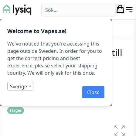
Lysiq
Smarta hem
Övrigt smarta hem
Welcome to Vapes.se!
We've noticed that you're accessing this
2 meter 24V strömkabel till
page outside Sweden. In order for you to
get the correct pricing and best
Gledopto's
experience, please select your shipping
utomhysbelysning
country. We will only ask for this once.
Gledopto Strömkabel, 2 meter
Sverige
Close
Art.nr: 1035
I lager
Betygsatt
0
1
av
5
baserat
på