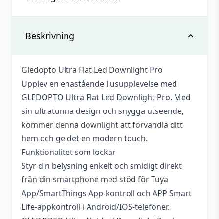
Recensioner
Det finns inga recensioner än.
Vikt
0,244 kg
Beskrivning
Bli först med att recensera ”Gledopto
Ultra Flat Led Downlight Pro, 6 W,
Effekt
6 W
RGB+WW+CW, Zigbee”
Gledopto Ultra Flat Led Downlight Pro
Varumärke
Gledopto
Upplev en enastående ljusupplevelse med
Du måste vara
inloggad
för att skriva en
Protokoll
ZigBee
GLEDOPTO Ultra Flat Led Downlight Pro. Med
recension.
sin ultratunna design och snygga utseende,
Drivs med
AC 230 V
kommer denna downlight att förvandla ditt
hem och ge det en modern touch.
Funktionalitet som lockar
Styr din belysning enkelt och smidigt direkt
från din smartphone med stöd för Tuya
App/SmartThings App-kontroll och APP Smart
Life-appkontroll i Android/IOS-telefoner.