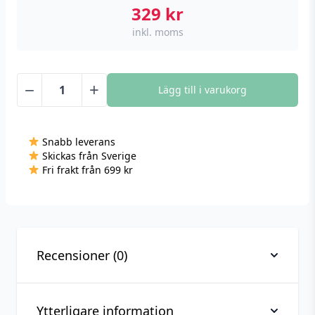
329
kr
inkl. moms
−
+
Lägg till i varukorg
Gledopto
Ultra
Flat
Snabb leverans
Led
Skickas från Sverige
Downlight
Fri frakt från 699 kr
Pro,
6
W,
RGB+WW+CW,
Zigbee
Recensioner (0)
mängd
Ytterligare information