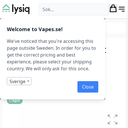
Lysiq
Belysning
Downlight
Welcome to Vapes.se!
We've noticed that you're accessing this
Ultratunn 6 W downlight
page outside Sweden. In order for you to
get the correct pricing and best
lampa från Gledopto
experience, please select your shipping
country. We will only ask for this once.
Gledopto Ultra Flat Led Downlight Pro, 6 W,
RGB+WW+CW, Zigbee
Sverige
Art.nr: 1391
Close
I lager
Betygsatt
0
1
av
5
baserat
på