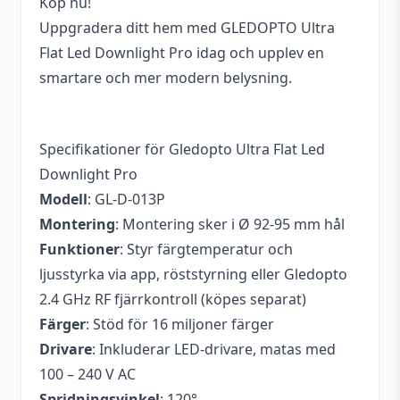
Köp nu!
Uppgradera ditt hem med GLEDOPTO Ultra
Flat Led Downlight Pro idag och upplev en
smartare och mer modern belysning.
Specifikationer för Gledopto Ultra Flat Led
Downlight Pro
Modell
: GL-D-013P
Montering
: Montering sker i Ø 92-95 mm hål
Funktioner
: Styr färgtemperatur och
ljusstyrka via app, röststyrning eller Gledopto
2.4 GHz RF fjärrkontroll (köpes separat)
Färger
: Stöd för 16 miljoner färger
Drivare
: Inkluderar LED-drivare, matas med
100 – 240 V AC
Spridningsvinkel
: 120°