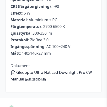
CRI (färgåtergivning)
: >90
Effekt
: 6 W
Material
: Aluminium + PC
Färgtemperatur
: 2700-6500 K
Ljusstyrka
: 300-350 lm
Protokoll
: ZigBee 3.0
Ingångsspänning
: AC 100~240 V
Mått
: 140x140x27 mm
Dokument
Gledopto Ultra Flat Led Downlight Pro 6W
Manual
(pdf, 28585 kB)
Footer