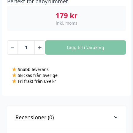
Perfekt för babyrummet
179
kr
inkl. moms
−
+
Lägg till i varukorg
Temperatur
och
luftfuktighetssensor
Snabb leverans
med
Skickas från Sverige
ZigBee,
Fri frakt från 699 kr
RSH
mängd
Recensioner (0)