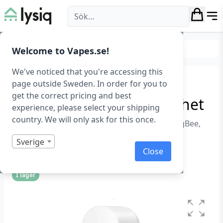
Lysiq
Smarta hem
Smarta sensorer
Welcome to Vapes.se!
We've noticed that you're accessing this
ZigBee sensor för
page outside Sweden. In order for you to
get the correct pricing and best
temperatur- & luftfuktighet
experience, please select your shipping
country. We will only ask for this once.
Temperatur och luftfuktighetssensor med ZigBee,
RSH
Sverige
Art.nr: 1368
Close
I lager
Betygsatt
0
1
av
5
baserat
på