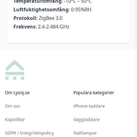
Temperaturomfång
: -10°C – 50°C
Luftfuktighetsomfång
: 0-95%RH
Protokoll:
ZigBee 3.0
Frekvens
: 2.4-2.484 GHz
Footer
Om Lysiq.se
Populära kategorier
Om oss
iPhone-laddare
Köpvillkor
Väggladdare
GDPR / Integritetspolicy
Nattlampor