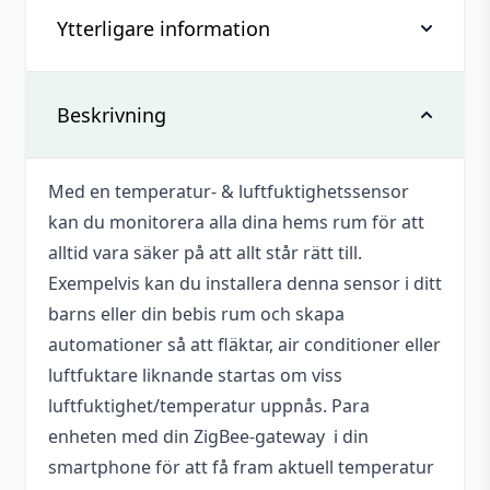
Ytterligare information
Recensioner
Det finns inga recensioner än.
Vikt
0,029 kg
Beskrivning
Bli först med att recensera
”Temperatur och luftfuktighetssensor
Dimensioner
85 × 55 × 25 mm
med ZigBee, RSH”
Med en temperatur- & luftfuktighetssensor
Temperaturområde
-10 – 50 °C
kan du monitorera alla dina hems rum för att
Du måste vara
inloggad
för att skriva en
Varumärke
RSH
alltid vara säker på att allt står rätt till.
recension.
Exempelvis kan du installera denna sensor i ditt
Protokoll
ZigBee
barns eller din bebis rum och skapa
Mått
69x24x19 mm
automationer så att fläktar, air conditioner eller
luftfuktare liknande startas om viss
Antal batterier
2 st
luftfuktighet/temperatur uppnås. Para
Batterityp
AA
enheten med din ZigBee-gateway i din
smartphone för att få fram aktuell temperatur
Batterier medföljer
Nej